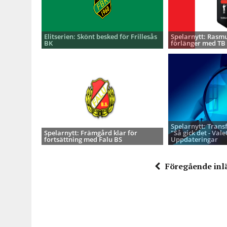
Elitserien: Skönt besked för Frillesås
Spelarnytt: Rasmu
BK
förlänger med TB
Spelarnytt: Trans
Spelarnytt: Främgård klar för
"Så gick det - Valet
fortsättning med Falu BS
Uppdateringar
Föregående inl