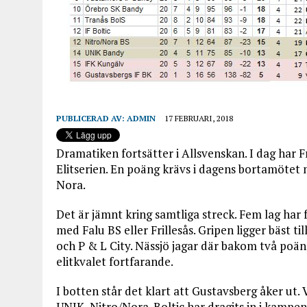
PUBLICERAD AV:
ADMIN
17 FEBRUARI, 2018
Dramatiken fortsätter i Allsvenskan. I dag har Fr
Elitserien. En poäng krävs i dagens bortamötet
Nora.
Det är jämnt kring samtliga streck. Fem lag har 
med Falu BS eller Frillesås. Gripen ligger bäst ti
och P & L City. Nässjö jagar där bakom två poäng
elitkvalet fortfarande.
I botten står det klart att Gustavsberg åker ut.
UNIK, Nitro/Nora. Boltic har dragits in i kampen