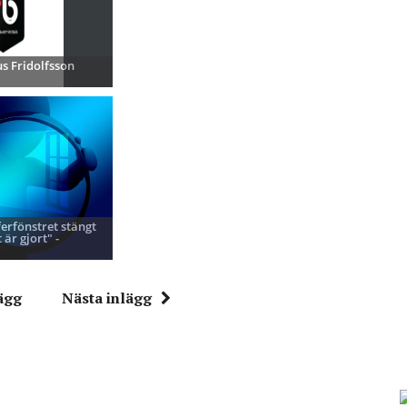
s Fridolfsson
ferfönstret stängt
 är gjort" -
ägg
Nästa inlägg