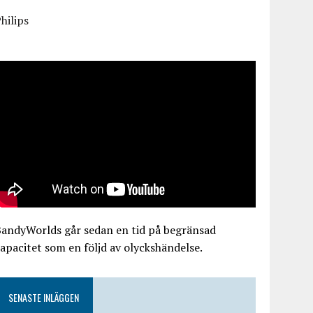
hilips
BandyWorlds går sedan en tid på begränsad
apacitet som en följd av olyckshändelse.
SENASTE INLÄGGEN