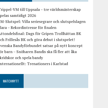
rippel-VM till Uppsala – tre världsmästerskap
pelas samtidigt 2026
M-Slutspel: Villa seriesegrare och slutspelslagen
lara – Rekordintresse för finalen
ttondelsfinal: Dags för Gripen Trollhättan BK
ch Frillesås BK och göra debut i slutspelet!
Svenska Bandyförbundet satsar på nytt koncept
ör barn – Snöharen Bandis ska få fler att åka
kridskor och spela bandy
nternationellt: Trenationers i Karlstad
MATCHNYTT