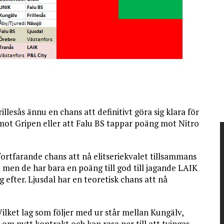
illesås ännu en chans att definitivt göra sig klara för
 mot Gripen eller att Falu BS tappar poäng mot Nitro
fortfarande chans att nå elitseriekvalet tillsammans
ll men de har bara en poäng till god till jagande LAIK
 efter. Ljusdal har en teoretisk chans att nå
 Vilket lag som följer med ur står mellan Kungälv,
 om nytt kontrakt och kan rasa ner till att tvingas