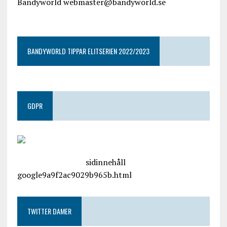
Bandyworld webmaster@bandyworld.se
google9a9f2ac9029b965b.html
BANDYWORLD TIPPAR ELITSERIEN 2022/2023
GDPR
google.com, pub-4487550053079833, DIRECT,
f08c47fec0942fa0
sidinnehåll
google9a9f2ac9029b965b.html
TWITTER DAMER