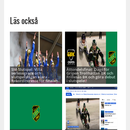
Läs också
SM-Slutspel: Villa
Åttondelsfinal: Dags för
seriesegrare och
Gripen Trollhättan BK och
slutspelslagen klara -
Frillesås BK och göra debut
Rekordintresse för finalen
i slutspelet!