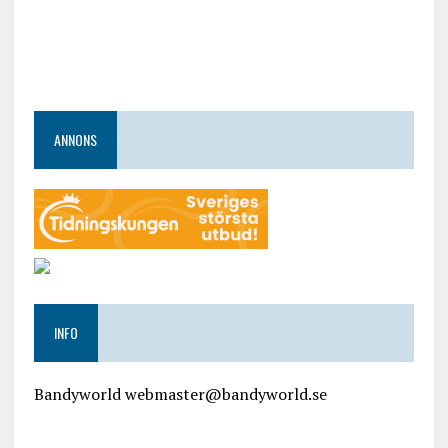
ANNONS
INFO
Bandyworld webmaster@bandyworld.se
google9a9f2ac9029b965b.html