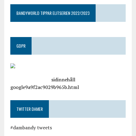
BANDYWORLD TIPPAR ELITSERIEN 2022/2023
GDPR
google.com, pub-4487550053079833, DIRECT,
f08c47fec0942fa0
sidinnehåll
google9a9f2ac9029b965b.html
TWITTER DAMER
#dambandy tweets