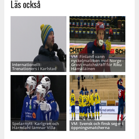
Läs också
VM: Finland vann
nyckelmatchen mot Norge -
Internationellt:
Grovt matchstraff för Riku
Trenationers i Karlstad
Hämäläinen
Spelarnytt: Karlgren och
VM: Svensk och finsk seger i
Härndahl lämnar Villa
öppningsmatcherna