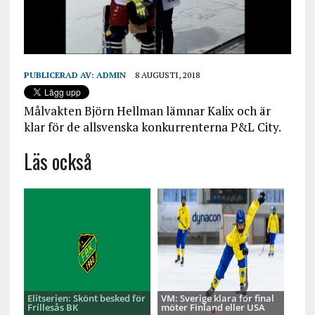
PUBLICERAD AV:
ADMIN
8 AUGUSTI, 2018
Målvakten Björn Hellman lämnar Kalix och är
klar för de allsvenska konkurrenterna P&L City.
Läs också
Elitserien: Skönt besked för
VM: Sverige klara för final
Frillesås BK
möter Finland eller USA