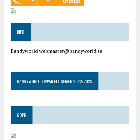
INFO
Bandyworld webmaster@bandyworld.se
google9a9f2ac9029b965b.html
BANDYWORLD TIPPAR ELITSERIEN 2022/2023
GDPR