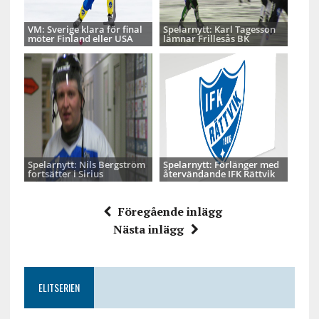
VM: Sverige klara för final
Spelarnytt: Karl Tagesson
möter Finland eller USA
lämnar Frillesås BK
Spelarnytt: Nils Bergström
Spelarnytt: Förlänger med
fortsätter i Sirius
återvändande IFK Rättvik
Föregående inlägg
Nästa inlägg
ELITSERIEN