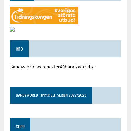
INFO
Bandyworld webmaster@bandyworld.se
google9a9f2ac9029b965b.html
BANDYWORLD TIPPAR ELITSERIEN 2022/2023
GDPR