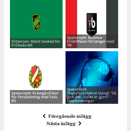
Spelarnytt: Rasmus
Elitserien: Skönt besked för
Fridolfsson förlänger med
Frillesås BK
TB
Spelarnytt:
Spelarnytt: Främgård klar
Transferfönstret stängt "Så
för fortsättning med Falu
gick det - Valet är gjort" -
BS
Uppdateringar
Föregående inlägg
Nästa inlägg