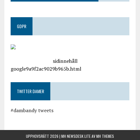
GDPR
google.com, pub-4487550053079833, DIRECT,
f08c47fec0942fa0
sidinnehåll
google9a9f2ac9029b965b.html
TWITTER DAMER
#dambandy tweets
UPPHOVSRÄTT 2026 | MH NEWSDESK LITE AV
MH THEMES