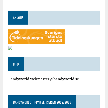
ANNONS
INFO
Bandyworld webmaster@bandyworld.se
google9a9f2ac9029b965b.html
BANDYWORLD TIPPAR ELITSERIEN 2022/2023