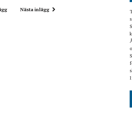
ägg
Nästa inlägg
T
s
S
k
Å
o
f
s
I