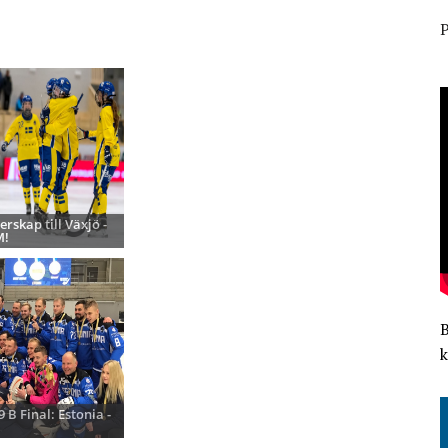
P
rskap till Växjö -
M!
k
B Final: Estonia -