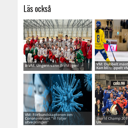
Läs också
VM: Dubbelt mäste
B-VM: Ungern vann B-VM igen!
Kan bli trippelt V
VM: Förbundskaptenen om
Coronaviruset "Vi följer
World Champ 2019 
utvecklingen"
UK