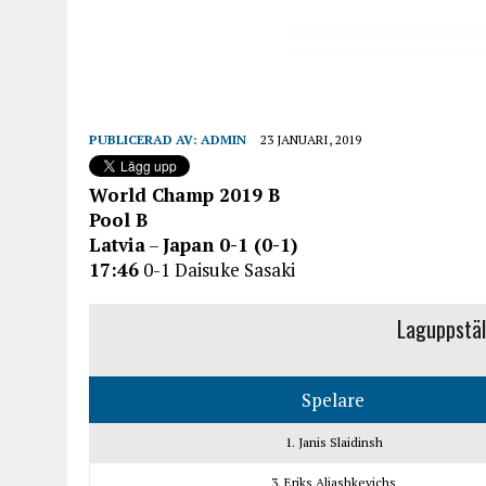
PUBLICERAD AV:
ADMIN
23 JANUARI, 2019
World Champ 2019 B
Pool B
Latvia
–
Japan 0-1 (0-1)
17:46
0-1 Daisuke Sasaki
Laguppstäl
Spelare
1. Janis Slaidinsh
3. Eriks Aljashkevichs