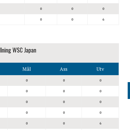
0
0
0
0
0
6
llning WSC Japan
Mål
Ass
Utv
0
0
0
0
0
0
0
0
0
0
0
0
0
0
6