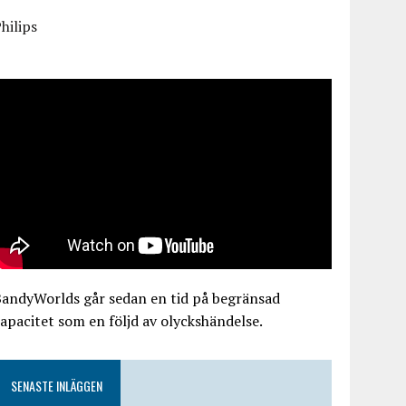
hilips
BandyWorlds går sedan en tid på begränsad
apacitet som en följd av olyckshändelse.
SENASTE INLÄGGEN