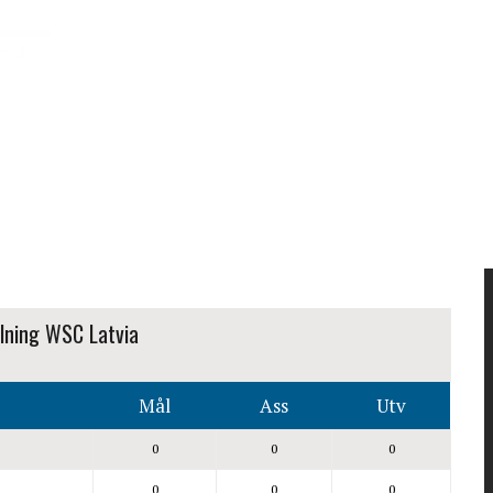
lning WSC Latvia
Mål
Ass
Utv
0
0
0
0
0
0