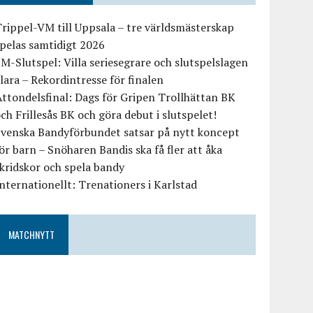
rippel-VM till Uppsala – tre världsmästerskap
pelas samtidigt 2026
M-Slutspel: Villa seriesegrare och slutspelslagen
lara – Rekordintresse för finalen
ttondelsfinal: Dags för Gripen Trollhättan BK
ch Frillesås BK och göra debut i slutspelet!
Svenska Bandyförbundet satsar på nytt koncept
ör barn – Snöharen Bandis ska få fler att åka
kridskor och spela bandy
nternationellt: Trenationers i Karlstad
MATCHNYTT