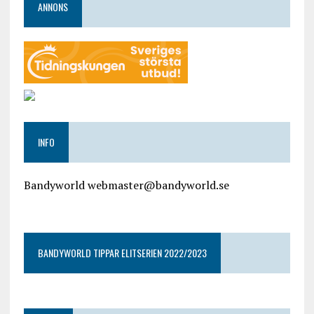
ANNONS
INFO
Bandyworld webmaster@bandyworld.se
google9a9f2ac9029b965b.html
BANDYWORLD TIPPAR ELITSERIEN 2022/2023