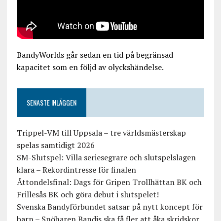
BandyWorlds går sedan en tid på begränsad
kapacitet som en följd av olyckshändelse.
SENASTE INLÄGGEN
Trippel-VM till Uppsala – tre världsmästerskap
spelas samtidigt 2026
SM-Slutspel: Villa seriesegrare och slutspelslagen
klara – Rekordintresse för finalen
Åttondelsfinal: Dags för Gripen Trollhättan BK och
Frillesås BK och göra debut i slutspelet!
Svenska Bandyförbundet satsar på nytt koncept för
barn – Snöharen Bandis ska få fler att åka skridskor