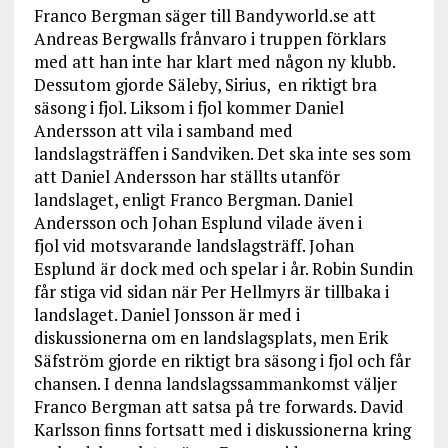
Franco Bergman säger till Bandyworld.se att
Andreas Bergwalls frånvaro i truppen förklars
med att han inte har klart med någon ny klubb.
Dessutom gjorde Säleby, Sirius, en riktigt bra
säsong i fjol. Liksom i fjol kommer Daniel
Andersson att vila i samband med
landslagsträffen i Sandviken. Det ska inte ses som
att Daniel Andersson har ställts utanför
landslaget, enligt Franco Bergman. Daniel
Andersson och Johan Esplund vilade även i
fjol vid motsvarande landslagsträff. Johan
Esplund är dock med och spelar i år. Robin Sundin
får stiga vid sidan när Per Hellmyrs är tillbaka i
landslaget. Daniel Jonsson är med i
diskussionerna om en landslagsplats, men Erik
Säfström gjorde en riktigt bra säsong i fjol och får
chansen. I denna landslagssammankomst väljer
Franco Bergman att satsa på tre forwards. David
Karlsson finns fortsatt med i diskussionerna kring