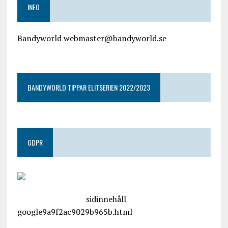
INFO
Bandyworld webmaster@bandyworld.se
google9a9f2ac9029b965b.html
BANDYWORLD TIPPAR ELITSERIEN 2022/2023
GDPR
google.com, pub-4487550053079833, DIRECT,
f08c47fec0942fa0
sidinnehåll
google9a9f2ac9029b965b.html