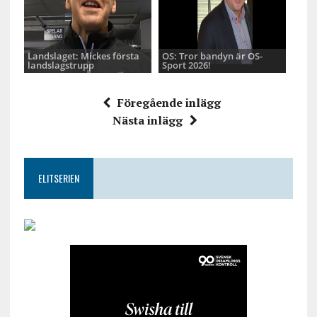
Landslaget: Mickes första
OS: Tror bandyn är OS-
landslagstrupp
Sport 2026!
Föregående inlägg
Nästa inlägg
ELITSERIEN