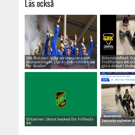
Läs också
SM-Slutspel: Villa seriesegrare och
Åttondelsfinal: D
slutspelslagen klara - Rekordintresse
Trollhättan BK oc
för finalen
göra debut i sluts
Elitserien: Skönt besked för Frillesås
Senaste nyheter
BK