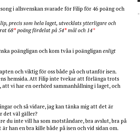
äsong i allsvenskan svarade för Filip för 46 poäng och
-
ip, precis som hela laget, utvecklats ytterligare och
rat 68
*
poäng fördelat på 54
*
mål och 14
*
enska poängligan och kom tvåa i poängligan
enligt
kapten och viktig för oss både på och utanför isen.
ns hemsida. Att Filip inte tvekar att förlänga trots
, att vi har en oerhörd sammanhållning i laget, och
ngar och så vidare, jag kan tänka mig att det är
r det väl gäller?
lare du inte vill ha som motståndare, bra avslut, bra på
 är han en bra kille både på isen och vid sidan om.