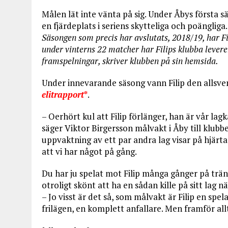
Målen lät inte vänta på sig. Under Åbys första s
en fjärdeplats i seriens skytteliga och poängliga.
Säsongen som precis har avslutats, 2018/19, har Fil
under vinterns 22 matcher har Filips klubba levere
framspelningar, skriver klubben på sin hemsida.
Under innevarande säsong vann Filip den allsv
elitrapport
*
.
– Oerhört kul att Filip förlänger, han är vår lag
säger Viktor Birgersson målvakt i Åby till klubbe
uppvaktning av ett par andra lag visar på hjärta
att vi har något på gång.
Du har ju spelat mot Filip många gånger på träni
otroligt skönt att ha en sådan kille på sitt lag nä
– Jo visst är det så, som målvakt är Filip en spe
frilägen, en komplett anfallare. Men framför allt