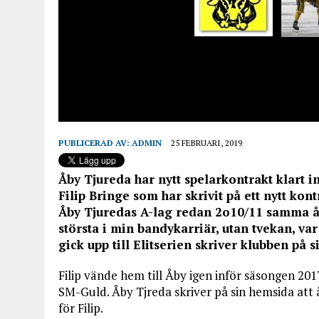
PUBLICERAD AV:
ADMIN
25 FEBRUARI, 2019
Åby Tjureda har nytt spelarkontrakt klart 
Filip Bringe som har skrivit på ett nytt ko
Åby Tjuredas A-lag redan 2o10/11 samma år 
största i min bandykarriär, utan tvekan, var
gick upp till Elitserien skriver klubben på 
Filip vände hem till Åby igen inför säsongen 201
SM-Guld. Åby Tjreda skriver på sin hemsida att
för Filip.