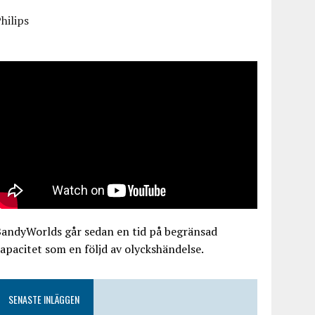
hilips
BandyWorlds går sedan en tid på begränsad
apacitet som en följd av olyckshändelse.
SENASTE INLÄGGEN