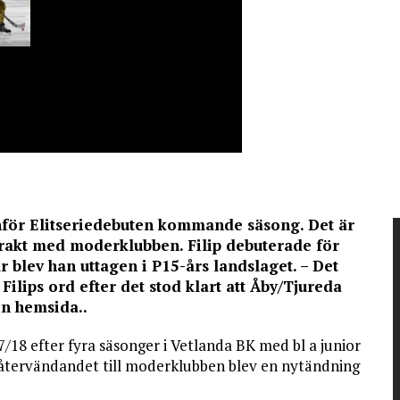
inför Elitseriedebuten kommande säsong. Det är
ntrakt med moderklubben. Filip debuterade för
blev han uttagen i P15-års landslaget. – Det
 Filips ord efter det stod klart att Åby/Tjureda
sin hemsida..
7/18 efter fyra säsonger i Vetlanda BK med bl a junior
 återvändandet till moderklubben blev en nytändning