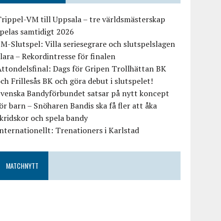
rippel-VM till Uppsala – tre världsmästerskap
pelas samtidigt 2026
M-Slutspel: Villa seriesegrare och slutspelslagen
lara – Rekordintresse för finalen
ttondelsfinal: Dags för Gripen Trollhättan BK
ch Frillesås BK och göra debut i slutspelet!
Svenska Bandyförbundet satsar på nytt koncept
ör barn – Snöharen Bandis ska få fler att åka
kridskor och spela bandy
nternationellt: Trenationers i Karlstad
MATCHNYTT