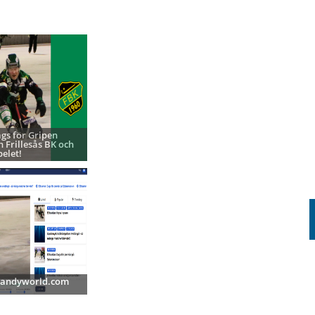
ags för Gripen
h Frillesås BK och
pelet!
 Bandyworld.com