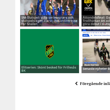
SM-Slutspel: Villa seriesegrare och
Åttondelsfinal: D
slutspelslagen klara - Rekordintresse
Trollhättan BK oc
för finalen
göra debut i sluts
Elitserien: Skönt besked för Frillesås
Senaste nyheter
BK
Föregående inl