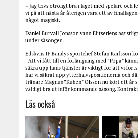
– Jag trivs otroligt bra i laget med spelare och l
vi på att nästa år återigen vara ett av finallag
något magiskt.
Daniel Burvall Jonsson vann Elitseriens assistli
under säsongen.
Edsbyns IF Bandys sportchef Stefan Karlsson k
–Att vi fått till en förlängning med ”Popa” känns
säkra upp hans tjänster är viktigt för att vi for
har vi säkrat upp ytterhalvspositionerna och dä
tränare Magnus ”Kuben” Olsson nu kört ett år s
väldigt bra ut inför kommande säsong. Kontraktet
Läs också