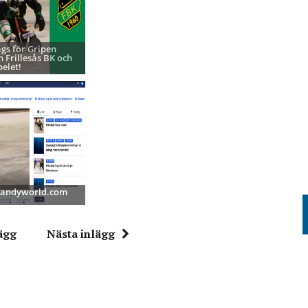
ags för Gripen
h Frillesås BK och
pelet!
 Bandyworld.com
ägg
Nästa inlägg