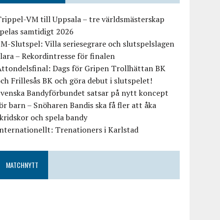
rippel-VM till Uppsala – tre världsmästerskap
pelas samtidigt 2026
M-Slutspel: Villa seriesegrare och slutspelslagen
lara – Rekordintresse för finalen
ttondelsfinal: Dags för Gripen Trollhättan BK
ch Frillesås BK och göra debut i slutspelet!
Svenska Bandyförbundet satsar på nytt koncept
ör barn – Snöharen Bandis ska få fler att åka
kridskor och spela bandy
nternationellt: Trenationers i Karlstad
MATCHNYTT