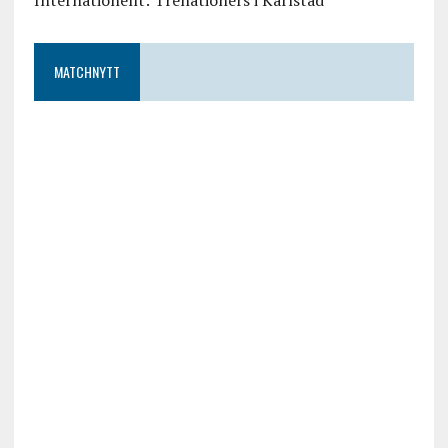
Internationellt: Trenationers i Karlstad
MATCHNYTT