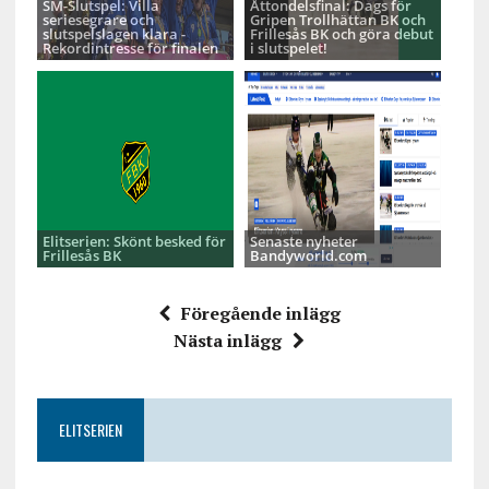
SM-Slutspel: Villa
Åttondelsfinal: Dags för
seriesegrare och
Gripen Trollhättan BK och
slutspelslagen klara -
Frillesås BK och göra debut
Rekordintresse för finalen
i slutspelet!
Elitserien: Skönt besked för
Senaste nyheter
Frillesås BK
Bandyworld.com
Föregående inlägg
Nästa inlägg
ELITSERIEN