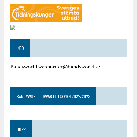
INFO
Bandyworld webmaster@bandyworld.se
google9a9f2ac9029b965b.html
BANDYWORLD TIPPAR ELITSERIEN 2022/2023
GDPR