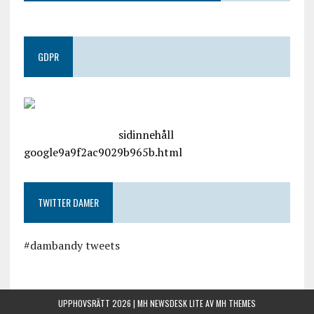
GDPR
google.com, pub-4487550053079833, DIRECT,
f08c47fec0942fa0
sidinnehåll
google9a9f2ac9029b965b.html
TWITTER DAMER
#dambandy tweets
UPPHOVSRÄTT 2026 | MH NEWSDESK LITE AV
MH THEMES