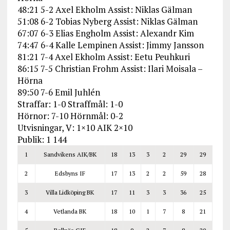
48:21 5-2 Axel Ekholm Assist: Niklas Gälman
51:08 6-2 Tobias Nyberg Assist: Niklas Gälman
67:07 6-3 Elias Engholm Assist: Alexandr Kim
74:47 6-4 Kalle Lempinen Assist: Jimmy Jansson
81:21 7-4 Axel Ekholm Assist: Eetu Peuhkuri
86:15 7-5 Christian Frohm Assist: Ilari Moisala –
Hörna
89:50 7-6 Emil Juhlén
Straffar: 1-0 Straffmål: 1-0
Hörnor: 7-10 Hörnmål: 0-2
Utvisningar, V: 1×10 AIK 2×10
Publik: 1 144
1
Sandvikens AIK/BK
18
13
3
2
29
29
2
Edsbyns IF
17
13
2
2
59
28
3
Villa Lidköping BK
17
11
3
3
36
25
4
Vetlanda BK
18
10
1
7
8
21