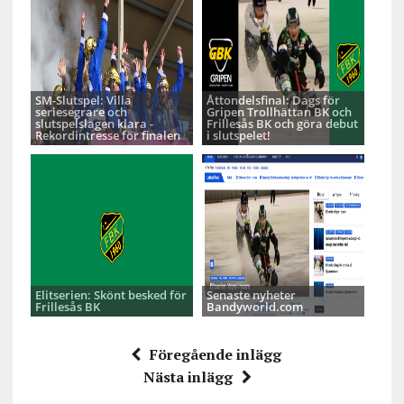
SM-Slutspel: Villa
Åttondelsfinal: Dags för
seriesegrare och
Gripen Trollhättan BK och
slutspelslagen klara -
Frillesås BK och göra debut
Rekordintresse för finalen
i slutspelet!
Elitserien: Skönt besked för
Senaste nyheter
Frillesås BK
Bandyworld.com
Föregående inlägg
Nästa inlägg