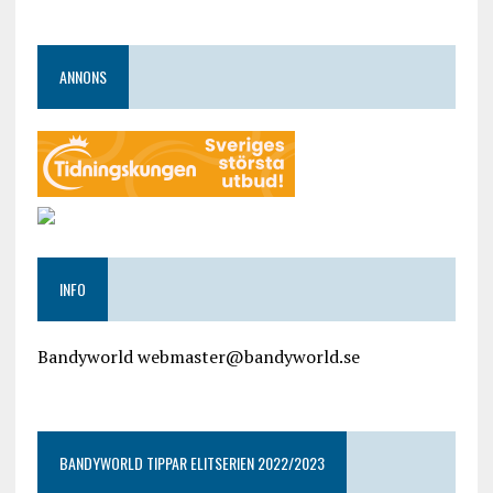
ANNONS
INFO
Bandyworld webmaster@bandyworld.se
google9a9f2ac9029b965b.html
BANDYWORLD TIPPAR ELITSERIEN 2022/2023