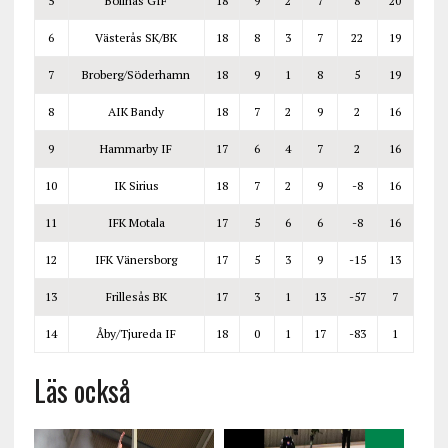
5
Bollnäs GIF
18
9
2
7
8
20
6
Västerås SK/BK
18
8
3
7
22
19
7
Broberg/Söderhamn
18
9
1
8
5
19
8
AIK Bandy
18
7
2
9
2
16
9
Hammarby IF
17
6
4
7
2
16
10
IK Sirius
18
7
2
9
-8
16
11
IFK Motala
17
5
6
6
-8
16
12
IFK Vänersborg
17
5
3
9
-15
13
13
Frillesås BK
17
3
1
13
-57
7
14
Åby/Tjureda IF
18
0
1
17
-83
1
Läs också