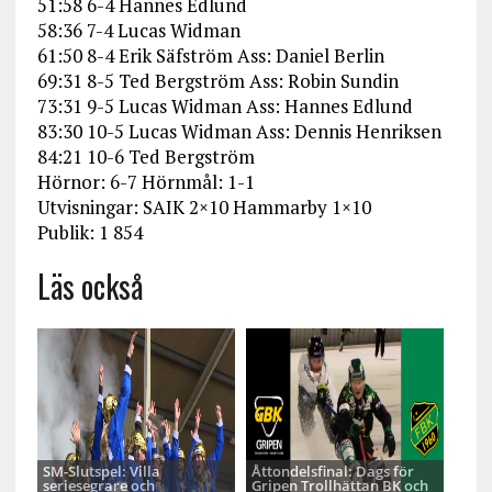
51:58 6-4 Hannes Edlund
58:36 7-4 Lucas Widman
61:50 8-4 Erik Säfström Ass: Daniel Berlin
69:31 8-5 Ted Bergström Ass: Robin Sundin
73:31 9-5 Lucas Widman Ass: Hannes Edlund
83:30 10-5 Lucas Widman Ass: Dennis Henriksen
84:21 10-6 Ted Bergström
Hörnor: 6-7 Hörnmål: 1-1
Utvisningar: SAIK 2×10 Hammarby 1×10
Publik: 1 854
Läs också
SM-Slutspel: Villa
Åttondelsfinal: Dags för
seriesegrare och
Gripen Trollhättan BK och