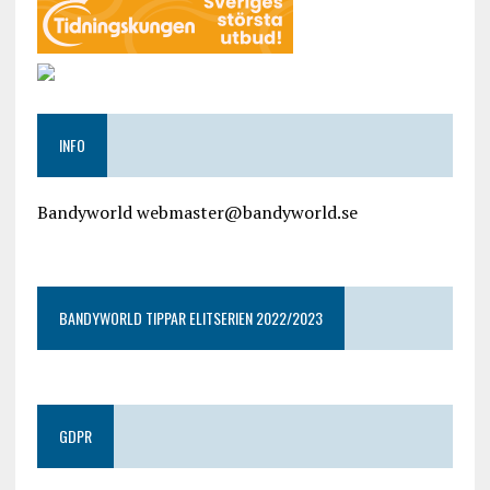
INFO
Bandyworld webmaster@bandyworld.se
google9a9f2ac9029b965b.html
BANDYWORLD TIPPAR ELITSERIEN 2022/2023
GDPR