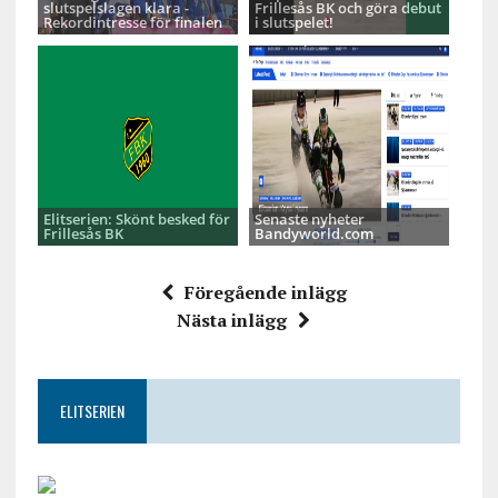
slutspelslagen klara -
Frillesås BK och göra debut
Rekordintresse för finalen
i slutspelet!
Elitserien: Skönt besked för
Senaste nyheter
Frillesås BK
Bandyworld.com
Föregående inlägg
Nästa inlägg
ELITSERIEN