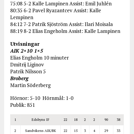
75:08 5-2 Kalle Lampinen Assist: Emil Juhlén
80:35 6-2 Pavel Ryazantcev Assist: Kalle
Lempinen
84:12 7-2 Patrik Sjöström Assist: Ilari Moisala
88:19 8-2 Elias Engeholm Assist: Kalle Lampinen
Utvisningar
AIK 2×10 1×5
Elias Engholm 10 minuter
Dmitrij Liginov
Patrik Nilsson 5
Broberg
Martin Söderberg
Hörnor: 5-10 Hörnmål: 1-0
Publik: 851
1
Edsbyns IF
22
18
2
2
90
38
2
Sandvikens AIK/BK
22
15
3
4
29
33