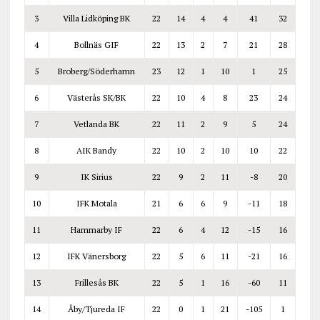
3
Villa Lidköping BK
22
14
4
4
41
32
4
Bollnäs GIF
22
13
2
7
21
28
5
Broberg/Söderhamn
23
12
1
10
1
25
6
Västerås SK/BK
22
10
4
8
23
24
7
Vetlanda BK
22
11
2
9
5
24
8
AIK Bandy
22
10
2
10
10
22
9
IK Sirius
22
9
2
11
-8
20
10
IFK Motala
21
6
6
9
-11
18
11
Hammarby IF
22
6
4
12
-15
16
12
IFK Vänersborg
22
5
6
11
-21
16
13
Frillesås BK
22
5
1
16
-60
11
14
Åby/Tjureda IF
22
0
1
21
-105
1