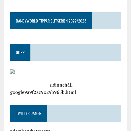
BANDYWORLD TIPPAR ELITSERIEN 2022/2023
GDPR
google.com, pub-4487550053079833, DIRECT,
f08c47fec0942fa0
sidinnehåll
google9a9f2ac9029b965b.html
TWITTER DAMER