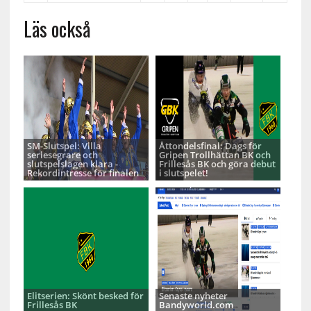
Läs också
SM-Slutspel: Villa
Åttondelsfinal: Dags för
seriesegrare och
Gripen Trollhättan BK och
slutspelslagen klara -
Frillesås BK och göra debut
Rekordintresse för finalen
i slutspelet!
Elitserien: Skönt besked för
Senaste nyheter
Frillesås BK
Bandyworld.com