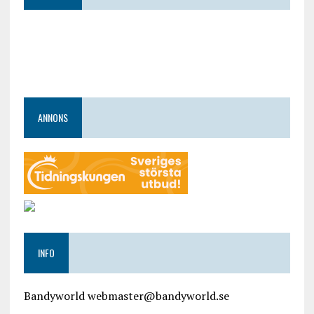
ANNONS
INFO
Bandyworld webmaster@bandyworld.se
google9a9f2ac9029b965b.html