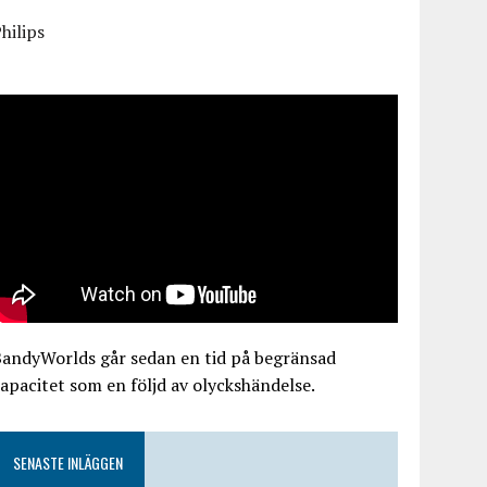
hilips
BandyWorlds går sedan en tid på begränsad
apacitet som en följd av olyckshändelse.
SENASTE INLÄGGEN