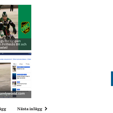
ags för Gripen
h Frillesås BK och
pelet!
 Bandyworld.com
ägg
Nästa inlägg