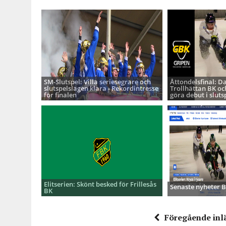
SM-Slutspel: Villa seriesegrare och
Åttondelsfinal: D
slutspelslagen klara - Rekordintresse
Trollhättan BK oc
för finalen
göra debut i sluts
Elitserien: Skönt besked för Frillesås
Senaste nyheter
BK
Föregående inl