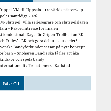
rippel-VM till Uppsala – tre världsmästerskap
pelas samtidigt 2026
M-Slutspel: Villa seriesegrare och slutspelslagen
lara – Rekordintresse för finalen
ttondelsfinal: Dags för Gripen Trollhättan BK
ch Frillesås BK och göra debut i slutspelet!
Svenska Bandyförbundet satsar på nytt koncept
ör barn – Snöharen Bandis ska få fler att åka
kridskor och spela bandy
nternationellt: Trenationers i Karlstad
MATCHNYTT