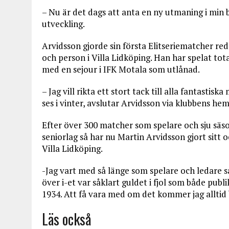
– Nu är det dags att anta en ny utmaning i min 
utveckling.
Arvidsson gjorde sin första Elitseriematcher re
och person i Villa Lidköping. Han har spelat to
med en sejour i IFK Motala som utlånad.
– Jag vill rikta ett stort tack till alla fantastis
ses i vinter, avslutar Arvidsson via klubbens hem
Efter över 300 matcher som spelare och sju säso
seniorlag så har nu Martin Arvidsson gjort sitt
Villa Lidköping.
-Jag vart med så länge som spelare och ledare så
över i-et var såklart guldet i fjol som både publ
1934. Att få vara med om det kommer jag alltid
Läs också