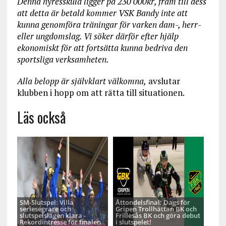
Denna hyresskuld ligger på 230 000kr, fram till dess
att detta är betald kommer VSK Bandy inte att
kunna genomföra träningar för varken dam-, herr-
eller ungdomslag. Vi söker därför efter hjälp
ekonomiskt för att fortsätta kunna bedriva den
sportsliga verksamheten.
Alla belopp är självklart välkomna,
avslutar
klubben i hopp om att rätta till situationen.
Läs också
SM-Slutspel: Villa
Åttondelsfinal: Dags för
seriesegrare och
Gripen Trollhättan BK och
slutspelslagen klara -
Frillesås BK och göra debut
Rekordintresse för finalen
i slutspelet!