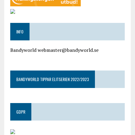
INFO
Bandyworld webmaster@bandyworld.se
google9a9f2ac9029b965b.html
BANDYWORLD TIPPAR ELITSERIEN 2022/2023
GDPR