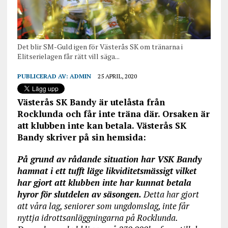
Det blir SM-Guld igen för Västerås SK om tränarna i
Elitserielagen får rätt vill säga...
PUBLICERAD AV:
ADMIN
25 APRIL, 2020
Västerås SK Bandy är utelåsta från
Rocklunda och får inte träna där. Orsaken är
att klubben inte kan betala. Västerås SK
Bandy skriver på sin hemsida:
På grund av rådande situation har VSK Bandy
hamnat i ett tufft läge likviditetsmässigt vilket
har gjort att klubben inte har kunnat betala
hyror för slutdelen av säsongen.
Detta har gjort
att våra lag, seniorer som ungdomslag, inte får
nyttja idrottsanläggningarna på Rocklunda.