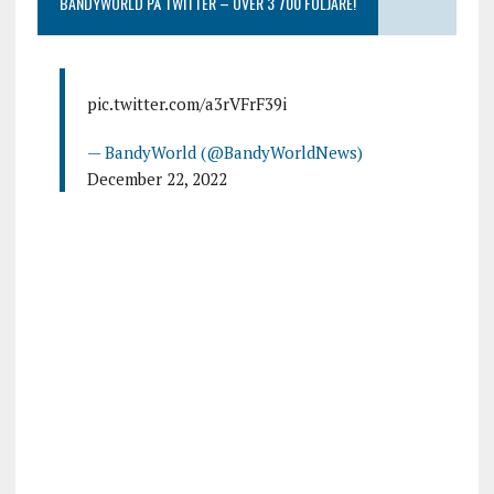
BANDYWORLD PÅ TWITTER – ÖVER 3 700 FÖLJARE!
pic.twitter.com/a3rVFrF39i
— BandyWorld (@BandyWorldNews)
December 22, 2022