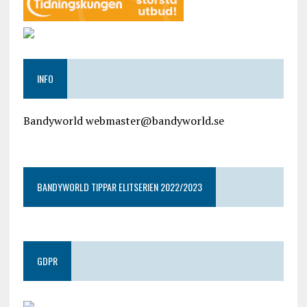
INFO
Bandyworld webmaster@bandyworld.se
google9a9f2ac9029b965b.html
BANDYWORLD TIPPAR ELITSERIEN 2022/2023
GDPR