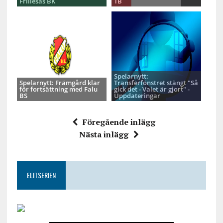
Frillesås BK
TB
Spelarnytt:
Spelarnytt: Främgård klar
Transferfönstret stängt "Så
för fortsättning med Falu
gick det - Valet är gjort" -
BS
Uppdateringar
Föregående inlägg
Nästa inlägg
ELITSERIEN