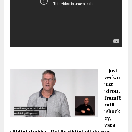
– Just
verkar
just
idrott,
framfö
rallt
ishock
ey,
vara
väldigt drabbat. Det är viktigt att de som