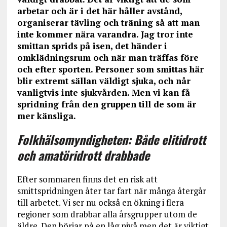
arbetar och är i det här håller avstånd,
organiserar tävling och träning så att man
inte kommer nära varandra. Jag tror inte
smittan sprids på isen, det händer i
omklädningsrum och när man träffas före
och efter sporten. Personer som smittas här
blir extremt sällan väldigt sjuka, och når
vanligtvis inte sjukvården. Men vi kan få
spridning från den gruppen till de som är
mer känsliga.
Folkhälsomyndigheten: Både elitidrott
och amatöridrott drabbade
Efter sommaren finns det en risk att
smittspridningen åter tar fart när många återgår
till arbetet. Vi ser nu också en ökning i flera
regioner som drabbar alla årsgrupper utom de
äldre. Den börjar på en låg nivå men det är viktigt