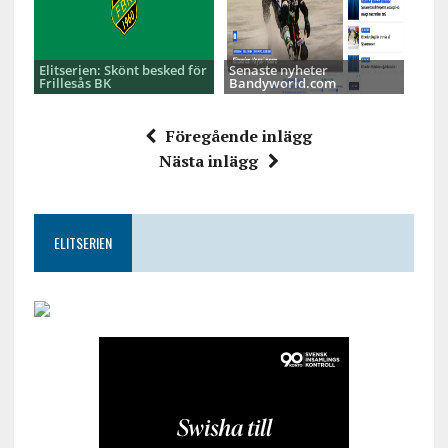
Elitserien: Skönt besked för
Senaste nyheter
Frillesås BK
Bandyworld.com
Föregående inlägg
Nästa inlägg
ELITSERIEN