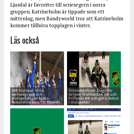
Ljusdal är favoriter till seriesegern i norra
gruppen. Katrineholm är tippade som ett
mittenlag, men Bandyworld tror att Katrineholm
kommer tillhöra topplagen i vinter.
Läs också
SM-Slutspel: Villa
Åttondelsfinal: Dags för
seriesegrare och
Gripen Trollhättan BK och
slutspelslagen klara -
Frillesås BK och göra debut
Rekordintresse för finalen
i slutspelet!