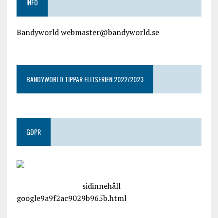
INFO
Bandyworld webmaster@bandyworld.se
google9a9f2ac9029b965b.html
BANDYWORLD TIPPAR ELITSERIEN 2022/2023
GDPR
google.com, pub-4487550053079833, DIRECT,
f08c47fec0942fa0
sidinnehåll
google9a9f2ac9029b965b.html