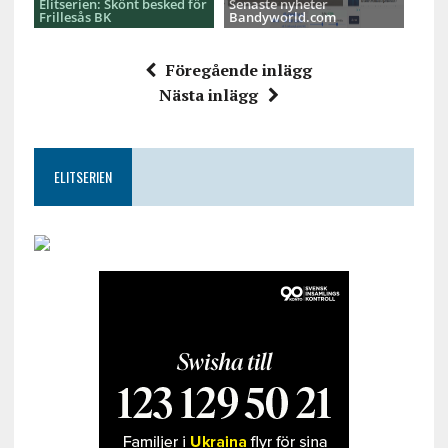
Elitserien: Skönt besked för
Senaste nyheter
Frillesås BK
Bandyworld.com
Föregående inlägg
Nästa inlägg
ELITSERIEN