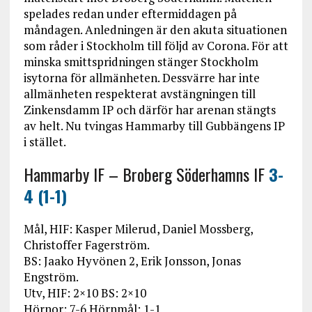
spelades redan under eftermiddagen på
måndagen. Anledningen är den akuta situationen
som råder i Stockholm till följd av Corona. För att
minska smittspridningen stänger Stockholm
isytorna för allmänheten. Dessvärre har inte
allmänheten respekterat avstängningen till
Zinkensdamm IP och därför har arenan stängts
av helt. Nu tvingas Hammarby till Gubbängens IP
i stället.
Hammarby IF – Broberg Söderhamns IF
3-
4 (1-1)
Mål, HIF: Kasper Milerud, Daniel Mossberg,
Christoffer Fagerström.
BS: Jaako Hyvönen 2, Erik Jonsson, Jonas
Engström.
Utv, HIF: 2×10 BS: 2×10
Hörnor: 7-6 Hörnmål: 1-1