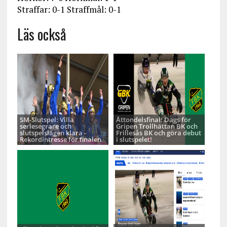
Straffar: 0-1 Straffmål: 0-1
Läs också
SM-Slutspel: Villa
Åttondelsfinal: Dags för
seriesegrare och
Gripen Trollhättan BK och
slutspelslagen klara -
Frillesås BK och göra debut
Rekordintresse för finalen
i slutspelet!