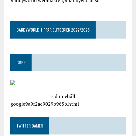
Bandyworld webmaster@bandyworld.se
google9a9f2ac9029b965b.html
BANDYWORLD TIPPAR ELITSERIEN 2022/2023
GDPR
google.com, pub-4487550053079833, DIRECT,
f08c47fec0942fa0
sidinnehåll
google9a9f2ac9029b965b.html
TWITTER DAMER