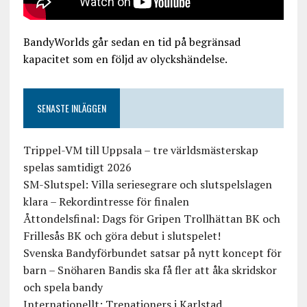
BandyWorlds går sedan en tid på begränsad
kapacitet som en följd av olyckshändelse.
SENASTE INLÄGGEN
Trippel-VM till Uppsala – tre världsmästerskap
spelas samtidigt 2026
SM-Slutspel: Villa seriesegrare och slutspelslagen
klara – Rekordintresse för finalen
Åttondelsfinal: Dags för Gripen Trollhättan BK och
Frillesås BK och göra debut i slutspelet!
Svenska Bandyförbundet satsar på nytt koncept för
barn – Snöharen Bandis ska få fler att åka skridskor
och spela bandy
Internationellt: Trenationers i Karlstad