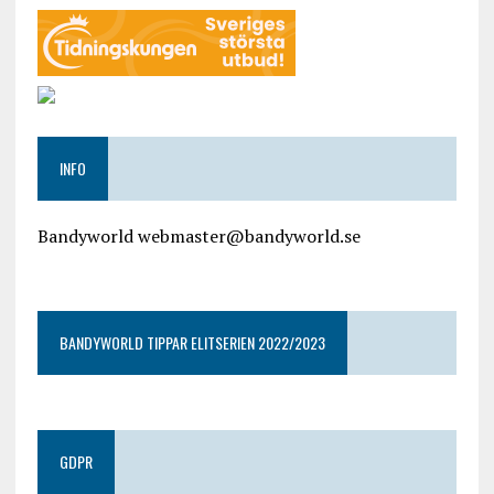
INFO
Bandyworld webmaster@bandyworld.se
google9a9f2ac9029b965b.html
BANDYWORLD TIPPAR ELITSERIEN 2022/2023
GDPR