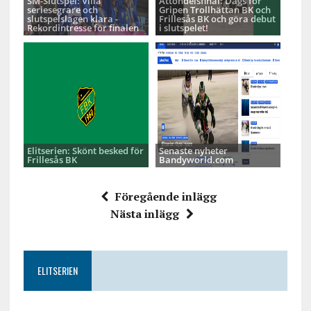
SM-Slutspel: Villa
Åttondelsfinal: Dags för
seriesegrare och
Gripen Trollhättan BK och
slutspelslagen klara -
Frillesås BK och göra debut
Rekordintresse för finalen
i slutspelet!
Elitserien: Skönt besked för
Senaste nyheter
Frillesås BK
Bandyworld.com
Föregående inlägg
Nästa inlägg
ELITSERIEN