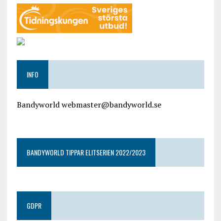
INFO
Bandyworld webmaster@bandyworld.se
google9a9f2ac9029b965b.html
BANDYWORLD TIPPAR ELITSERIEN 2022/2023
GDPR