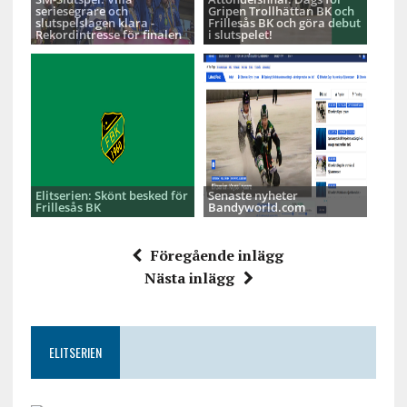
seriesegrare och
Gripen Trollhättan BK och
slutspelslagen klara -
Frillesås BK och göra debut
Rekordintresse för finalen
i slutspelet!
Elitserien: Skönt besked för
Senaste nyheter
Frillesås BK
Bandyworld.com
Föregående inlägg
Nästa inlägg
ELITSERIEN