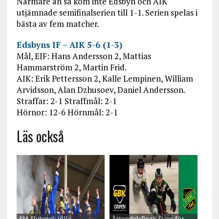
Närmare än så kom inte Edsbyn och AIK
utjämnade semifinalserien till 1-1. Serien spelas i
bästa av fem matcher.
Edsbyns IF – AIK 5-6 (1-3)
Mål, EIF: Hans Andersson 2, Mattias
Hammarström 2, Martin Frid.
AIK: Erik Pettersson 2, Kalle Lempinen, William
Arvidsson, Alan Dzhusoev, Daniel Andersson.
Straffar: 2-1 Straffmål: 2-1
Hörnor: 12-6 Hörnmål: 2-1
Läs också
SM-Slutspel: Villa
Åttondelsfinal: Dags för