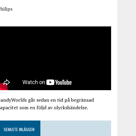
hilips
BandyWorlds går sedan en tid på begränsad
apacitet som en följd av olyckshändelse.
SENASTE INLÄGGEN