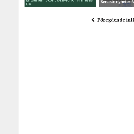
Senaste nyheter
BK
Föregående inl