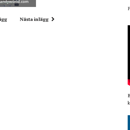
 Bandyworld.com
P
ägg
Nästa inlägg
k