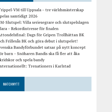
rippel-VM till Uppsala – tre världsmästerskap
pelas samtidigt 2026
M-Slutspel: Villa seriesegrare och slutspelslagen
lara – Rekordintresse för finalen
ttondelsfinal: Dags för Gripen Trollhättan BK
ch Frillesås BK och göra debut i slutspelet!
Svenska Bandyförbundet satsar på nytt koncept
ör barn – Snöharen Bandis ska få fler att åka
kridskor och spela bandy
nternationellt: Trenationers i Karlstad
MATCHNYTT