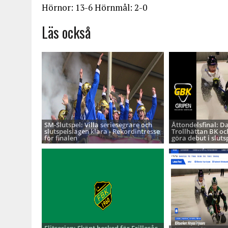
Hörnor: 13-6 Hörnmål: 2-0
Läs också
SM-Slutspel: Villa seriesegrare och
Åttondelsfinal: D
slutspelslagen klara - Rekordintresse
Trollhättan BK oc
för finalen
göra debut i sluts
Elitserien: Skönt besked för Frillesås