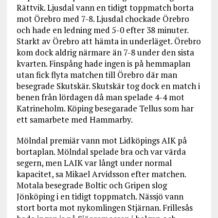
Rättvik. Ljusdal vann en tidigt toppmatch borta
mot Örebro med 7-8. Ljusdal chockade Örebro
och hade en ledning med 5-0 efter 38 minuter.
Starkt av Örebro att hämta in underläget. Örebro
kom dock aldrig närmare än 7-8 under den sista
kvarten. Finspång hade ingen is på hemmaplan
utan fick flyta matchen till Örebro där man
besegrade Skutskär. Skutskär tog dock en match i
benen från lördagen då man spelade 4-4 mot
Katrineholm. Köping besegarade Tellus som har
ett samarbete med Hammarby.
Mölndal premiär vann mot Lidköpings AIK på
bortaplan. Mölndal spelade bra och var värda
segern, men LAIK var långt under normal
kapacitet, sa Mikael Arvidsson efter matchen.
Motala besegrade Boltic och Gripen slog
Jönköping i en tidigt toppmatch. Nässjö vann
stort borta mot nykomlingen Stjärnan. Frillesås