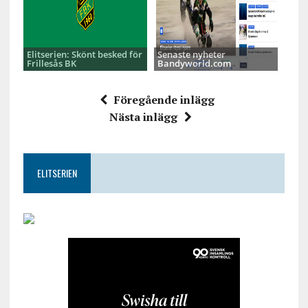
Elitserien: Skönt besked för
Senaste nyheter
Frillesås BK
Bandyworld.com
Föregående inlägg
Nästa inlägg
ELITSERIEN