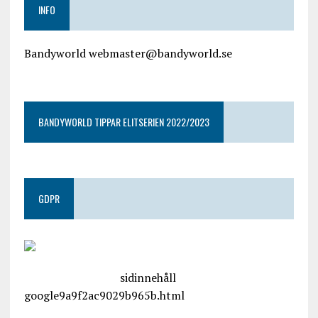
INFO
Bandyworld webmaster@bandyworld.se
google9a9f2ac9029b965b.html
BANDYWORLD TIPPAR ELITSERIEN 2022/2023
GDPR
google.com, pub-4487550053079833, DIRECT,
f08c47fec0942fa0
sidinnehåll
google9a9f2ac9029b965b.html