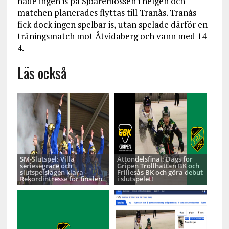
hade ingen is på Sjöaremossen i helgen och
matchen planerades flyttas till Tranås. Tranås
fick dock ingen spelbar is, utan spelade därför en
träningsmatch mot Åtvidaberg och vann med 14-
4.
Läs också
SM-Slutspel: Villa
Åttondelsfinal: Dags för
seriesegrare och
Gripen Trollhättan BK och
slutspelslagen klara -
Frillesås BK och göra debut
Rekordintresse för finalen
i slutspelet!