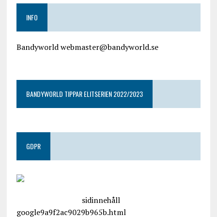
INFO
Bandyworld webmaster@bandyworld.se
google9a9f2ac9029b965b.html
BANDYWORLD TIPPAR ELITSERIEN 2022/2023
GDPR
google.com, pub-4487550053079833, DIRECT,
f08c47fec0942fa0
sidinnehåll
google9a9f2ac9029b965b.html