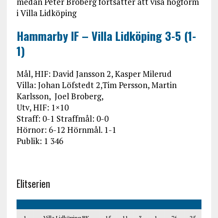
medan Peter Broberg fortsätter att visa högform
i Villa Lidköping
Hammarby IF – Villa Lidköping 3-5 (1-
1)
Mål, HIF: David Jansson 2, Kasper Milerud
Villa: Johan Löfstedt 2,Tim Persson, Martin
Karlsson, Joel Broberg,
Utv, HIF: 1×10
Straff: 0-1 Straffmål: 0-0
Hörnor: 6-12 Hörnmål. 1-1
Publik: 1 346
Elitserien
1
Villa Lidköping BK
15
11
3
1
76
25