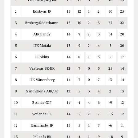
2
Edsbyns IF
15
12
1
2
40
25
3
Broberg/Söderhamn
15
10
2
3
27
22
4
AIK Bandy
14
9
2
3
34
20
5
IFK Motala
15
9
2
4
5
20
6
IK Sirius
14
8
1
5
9
17
7
Västerås SK/BK
12
7
0
5
25
14
8
IFK Vänersborg
14
7
0
7
-3
14
9
Sandvikens AIK/BK
12
5
3
4
2
13
10
Bollnäs GIF
14
4
4
6
-9
12
11
Vetlanda BK
14
5
2
7
-15
12
12
Hammarby IF
13
5
1
7
-6
11
13
Frillesås BK
14
4
1
9
-18
9