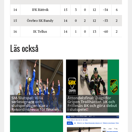
14
IFK Rättvik
15
3
0
12
-54
6
15
Örebro SK Bandy
14
0
2
12
-53
2
16
IK Tellus
14
1
0
13
-60
2
Läs också
SM-Slutspel: Villa
Åttondelsfinal: Dags för
seriesegrare och
Gripen Trollhättan BK och
slutspelslagen klara -
Frillesås BK och göra debut
Rekordintresse för finalen
i slutspelet!