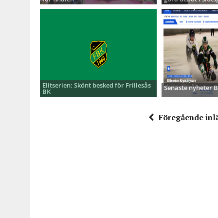
Elitserien: Skönt besked för Frillesås
Senaste nyheter
BK
Föregående inl