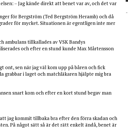
sen: – Jag kände direkt att benet var av, och det var
-
änger för Bergström (Ted Bergström Heramb) och då
 grader för mycket. Situationen är egentligen inte mer
och ambulans tillkallades av VSK Bandys
biliserades och efter en stund kunde Max Mårtensson
gt ont, sen när jag väl kom upp på båren och fick
lla grabbar i laget och matchläkaren hjälpte mig bra
lansen snart kom och efter en kort stund begav man
 att jag kommit tillbaka bra efter den förra skadan och
ten. På något sätt så är det rätt enkelt ändå, benet är