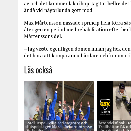
av och det kommer läka ihop. Jag tar hellre det
ändå vid någorlunda gott mod.
Max Mårtensson missade i princip hela förra sä
återigen en period med rehabilitation efter ben
Mårtenssons del.
– Jag visste egentligen domen innan jag fick den. J
det bara att kämpa ännu hårdare och komma til
Läs också
SM-Slutspel: Villa seriesegrare och
Åttondelsfinal: D
slutspelslagen klara - Rekordintresse
Trollhättan BK oc
för finalen
göra debut i sluts