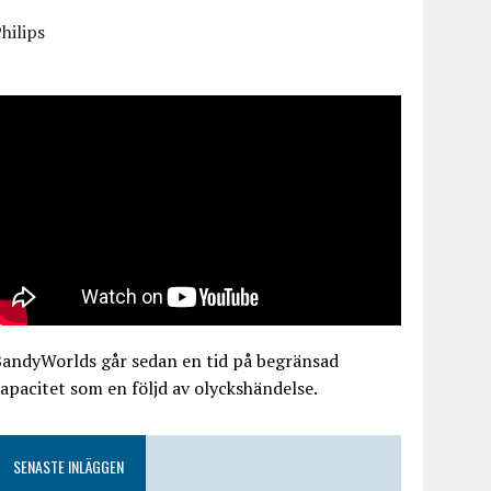
hilips
BandyWorlds går sedan en tid på begränsad
apacitet som en följd av olyckshändelse.
SENASTE INLÄGGEN