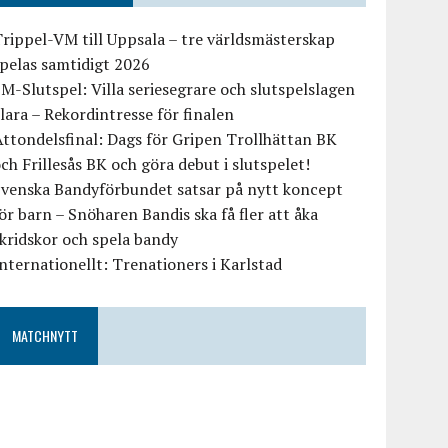
rippel-VM till Uppsala – tre världsmästerskap
pelas samtidigt 2026
M-Slutspel: Villa seriesegrare och slutspelslagen
lara – Rekordintresse för finalen
ttondelsfinal: Dags för Gripen Trollhättan BK
ch Frillesås BK och göra debut i slutspelet!
Svenska Bandyförbundet satsar på nytt koncept
ör barn – Snöharen Bandis ska få fler att åka
kridskor och spela bandy
nternationellt: Trenationers i Karlstad
MATCHNYTT