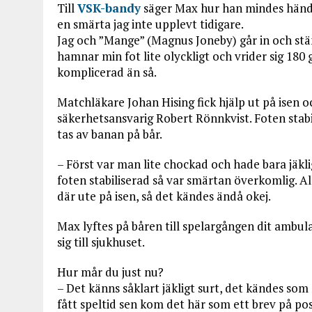
Till
VSK-bandy
säger Max hur han mindes händel
en smärta jag inte upplevt tidigare.
Jag och ”Mange” (Magnus Joneby) går in och st
hamnar min fot lite olyckligt och vrider sig 180
komplicerad än så.
Matchläkare Johan Hising fick hjälp ut på isen 
säkerhetsansvarig Robert Rönnkvist. Foten sta
tas av banan på bår.
– Först var man lite chockad och hade bara jäkli
foten stabiliserad så var smärtan överkomlig. A
där ute på isen, så det kändes ändå okej.
Max lyftes på båren till spelargången dit ambu
sig till sjukhuset.
Hur mår du just nu?
– Det känns såklart jäkligt surt, det kändes som
fått speltid sen kom det här som ett brev på pos