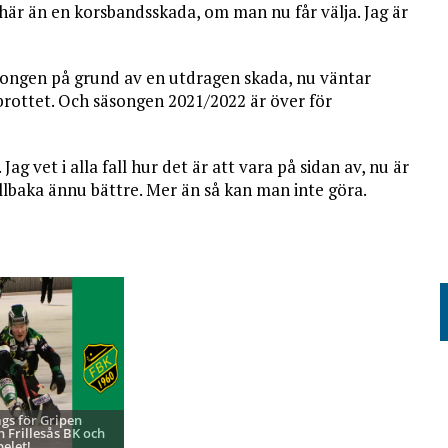
 här än en korsbandsskada, om man nu får välja. Jag är
songen på grund av en utdragen skada, nu väntar
brottet. Och säsongen 2021/2022 är över för
ag vet i alla fall hur det är att vara på sidan av, nu är
lbaka ännu bättre. Mer än så kan man inte göra.
ags för Gripen
h Frillesås BK och
pelet!