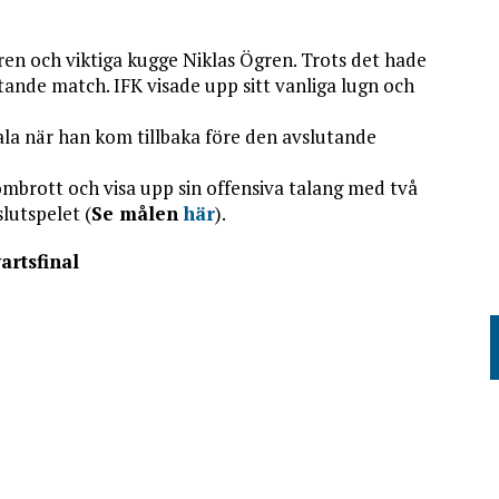
gren och viktiga kugge Niklas Ögren. Trots det hade
tande match. IFK visade upp sitt vanliga lugn och
ala när han kom tillbaka före den avslutande
ombrott och visa upp sin offensiva talang med två
slutspelet (
Se målen
här
).
artsfinal