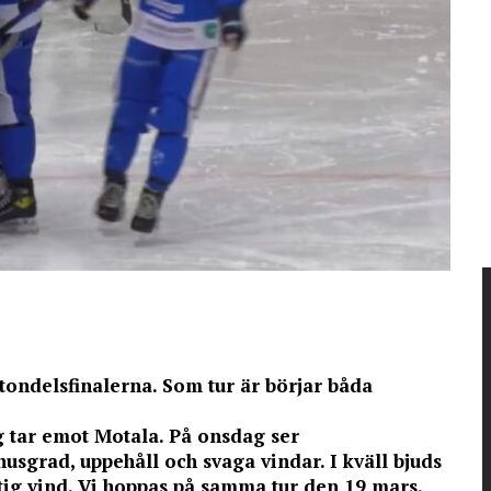
tondelsfinalerna. Som tur är börjar båda
g tar emot Motala. På onsdag ser
sgrad, uppehåll och svaga vindar. I kväll bjuds
tig vind. Vi hoppas på samma tur den 19 mars.