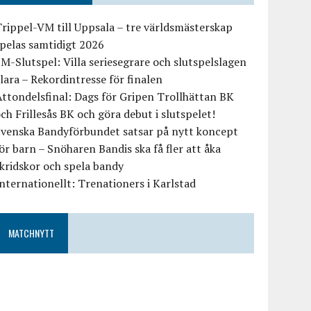
rippel-VM till Uppsala – tre världsmästerskap
pelas samtidigt 2026
M-Slutspel: Villa seriesegrare och slutspelslagen
lara – Rekordintresse för finalen
ttondelsfinal: Dags för Gripen Trollhättan BK
ch Frillesås BK och göra debut i slutspelet!
Svenska Bandyförbundet satsar på nytt koncept
ör barn – Snöharen Bandis ska få fler att åka
kridskor och spela bandy
nternationellt: Trenationers i Karlstad
MATCHNYTT