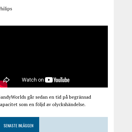
hilips
BandyWorlds går sedan en tid på begränsad
apacitet som en följd av olyckshändelse.
SENASTE INLÄGGEN