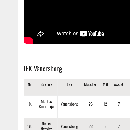
IFK Vänersborg
Nr
Spelare
Lag
Matcher
Mål
Assist
Markus
10.
Vänersborg
26
12
7
Kumpuoja
Niclas
16.
Vänersborg
28
5
7
Nyqvist