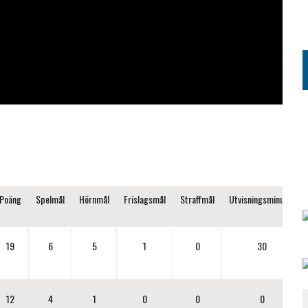
Poäng
Spelmål
Hörnmål
Frislagsmål
Straffmål
Utvisningsminuter
19
6
5
1
0
30
12
4
1
0
0
0