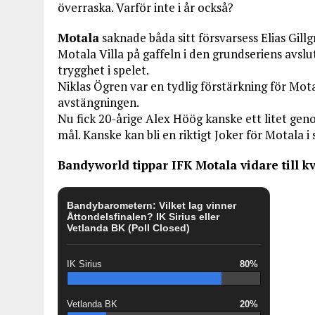
överraska. Varför inte i år också?
Motala
saknade båda sitt försvarsess Elias Gill
Motala Villa på gaffeln i den grundseriens avslu
trygghet i spelet.
Niklas Ögren var en tydlig förstärkning för Mot
avstängningen.
Nu fick 20-årige Alex Höög kanske ett litet gen
mål. Kanske kan bli en riktigt Joker för Motala i 
Bandyworld tippar IFK Motala vidare till kv
Bandybarometern: Vilket lag vinner
Åttondelsfinalen? IK Sirius eller
Vetlanda BK (Poll Closed)
IK Sirius
80%
Vetlanda BK
20%