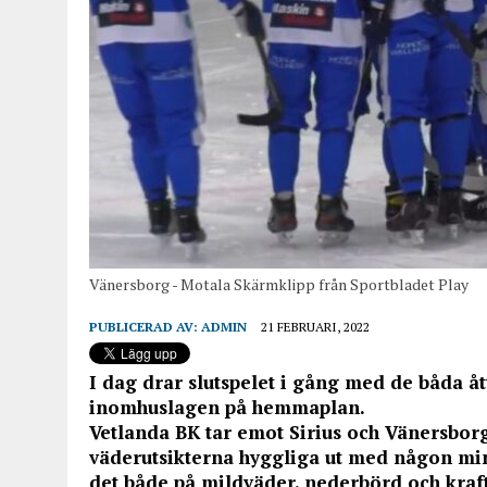
Vänersborg - Motala Skärmklipp från Sportbladet Play
PUBLICERAD AV:
ADMIN
21 FEBRUARI, 2022
I dag drar slutspelet i gång med de båda åt
inomhuslagen på hemmaplan.
Vetlanda BK tar emot Sirius och Vänersbor
väderutsikterna hyggliga ut med någon minu
det både på mildväder, nederbörd och kraf