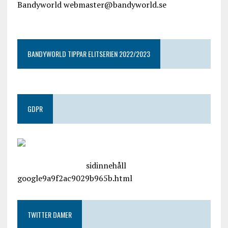
Bandyworld webmaster@bandyworld.se
google9a9f2ac9029b965b.html
BANDYWORLD TIPPAR ELITSERIEN 2022/2023
GDPR
google.com, pub-4487550053079833, DIRECT,
f08c47fec0942fa0
sidinnehåll
google9a9f2ac9029b965b.html
TWITTER DAMER