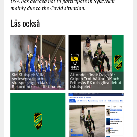
USA has decided not to participate in Syktyvkar
mainly due to the Covid situation.
Läs också
SM-Slutspel: Villa
Åttondelsfinal: Dags för
seriesegrare och
Gripen Trollhättan BK och
slutspelslagen klara -
Frillesås BK och göra debut
Rekordintresse för finalen
i slutspelet!