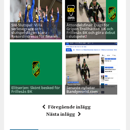
SM-Slutspel: Villa
Åttondelsfinal: Dags för
seriesegrare och
Gripen Trollhättan BK och
slutspelslagen klara -
Frillesås BK och göra debut
Rekordintresse för finalen
i slutspelet!
Elitserien: Skönt besked för
Senaste nyheter
Frillesås BK
Bandyworld.com
Föregående inlägg
Nästa inlägg