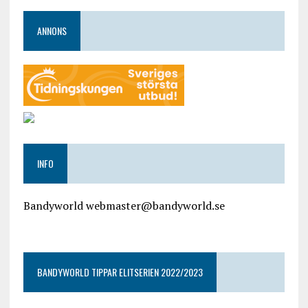
ANNONS
INFO
Bandyworld webmaster@bandyworld.se
google9a9f2ac9029b965b.html
BANDYWORLD TIPPAR ELITSERIEN 2022/2023