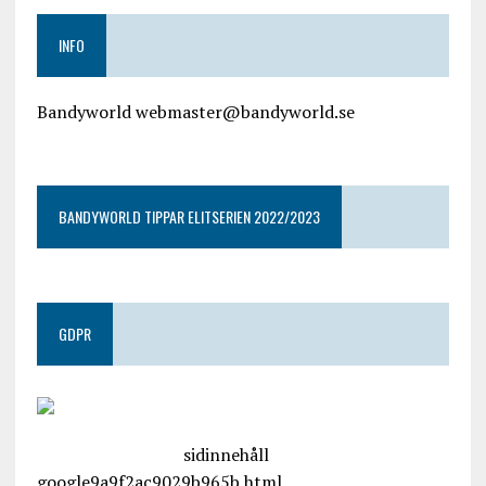
INFO
Bandyworld webmaster@bandyworld.se
google9a9f2ac9029b965b.html
BANDYWORLD TIPPAR ELITSERIEN 2022/2023
GDPR
google.com, pub-4487550053079833, DIRECT,
f08c47fec0942fa0
sidinnehåll
google9a9f2ac9029b965b.html