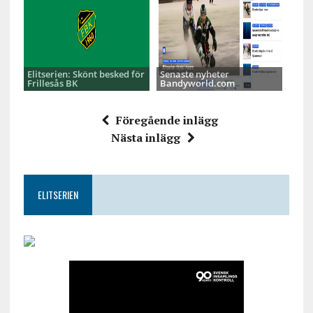
Elitserien: Skönt besked för
Senaste nyheter
Frillesås BK
Bandyworld.com
Föregående inlägg
Nästa inlägg
ELITSERIEN