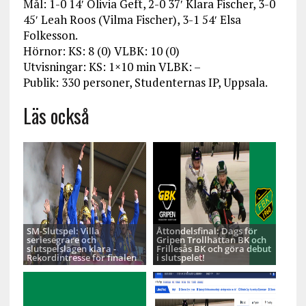
Mål: 1-0 14′ Olivia Geft, 2-0 37′ Klara Fischer, 3-0
45′ Leah Roos (Vilma Fischer), 3-1 54′ Elsa
Folkesson.
Hörnor: KS: 8 (0) VLBK: 10 (0)
Utvisningar: KS: 1×10 min VLBK: –
Publik: 330 personer, Studenternas IP, Uppsala.
Läs också
SM-Slutspel: Villa
Åttondelsfinal: Dags för
seriesegrare och
Gripen Trollhättan BK och
slutspelslagen klara -
Frillesås BK och göra debut
Rekordintresse för finalen
i slutspelet!