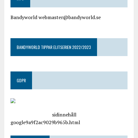
Bandyworld webmaster@bandyworld.se
google9a9f2ac9029b965b.html
BANDYWORLD TIPPAR ELITSERIEN 2022/2023
GDPR
google.com, pub-4487550053079833, DIRECT,
f08c47fec0942fa0
sidinnehåll
google9a9f2ac9029b965b.html