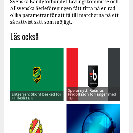
Svenska Bandyförbundet tävlingskommitté och
Allsvenska Serieföreningen fått titta på en rad
olika parametrar för att få till matcherna på ett
så rättvist sätt som möjligt.
Läs också
Spelarnytt: Rasmus
Elitserien: Skönt besked för
Fridolfsson förlänger med
Frillesås BK
TB