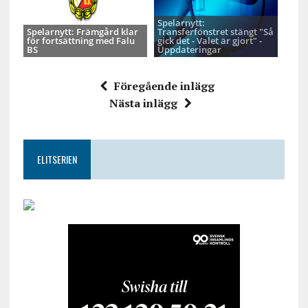
Spelarnytt:
Spelarnytt: Främgård klar
Transferfönstret stängt "Så
för fortsättning med Falu
gick det - Valet är gjort" -
BS
Uppdateringar
Föregående inlägg
Nästa inlägg
ELITSERIEN