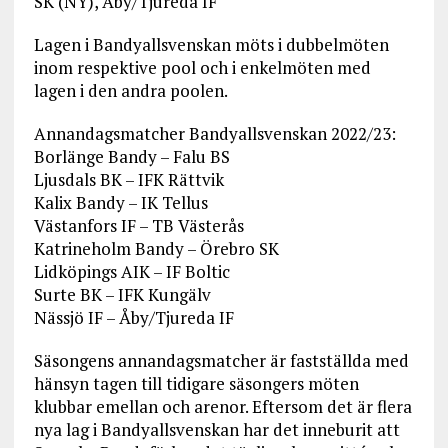
SK (NY), Åby/Tjureda IF
Lagen i Bandyallsvenskan möts i dubbelmöten
inom respektive pool och i enkelmöten med
lagen i den andra poolen.
Annandagsmatcher Bandyallsvenskan 2022/23:
Borlänge Bandy – Falu BS
Ljusdals BK – IFK Rättvik
Kalix Bandy – IK Tellus
Västanfors IF – TB Västerås
Katrineholm Bandy – Örebro SK
Lidköpings AIK – IF Boltic
Surte BK – IFK Kungälv
Nässjö IF – Åby/Tjureda IF
Säsongens annandagsmatcher är fastställda med
hänsyn tagen till tidigare säsongers möten
klubbar emellan och arenor. Eftersom det är flera
nya lag i Bandyallsvenskan har det inneburit att