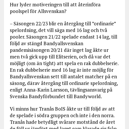
Hur lyder motiveringen till att återinföra
poolspel för Allsvenskan?
– Säsongen 22/23 blir en återgång till ”ordinarie”
spelordning, det vill säga med 16 lag och två
pooler. Säsongen 21/22 spelade endast 14 lag, till
följd av stängd Bandyallsvenskan
pandemisäsongen 20/21 där inget lag åkte ur
men två gick upp till Elitserien, och då var det
möjligt (om än tight) att spela en rak dubbelserie.
En rak dubbelserie med 16 lag är inte möjlig för
Bandyallsvenskan sett till antalet matcher på en
säsong, därav återgång till ordinarie spelordning,
enligt Anna-Karin Larsson, tävlingsansvarig på
Svenska Bandyförbundet till Bandyworld.
Vi minns hur Tranås BoIS åkte ur till följd av att
de spelade i södra gruppen och inte i den norra.
Tranås hade betydligt svårare motstånd de året
de föll ur jämfört med laget som klarade sig från