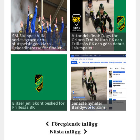
SM-Slutspel: Villa
Åttondelsfinal: Dags för
seriesegrare och
Gripen Trollhättan BK och
slutspelslagen klara -
Frillesås BK och göra debut
Rekordintresse för finalen
i slutspelet!
Elitserien: Skönt besked för
Senaste nyheter
Frillesås BK
Bandyworld.com
Föregående inlägg
Nästa inlägg