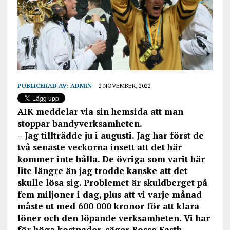
PUBLICERAD AV:
ADMIN
2 NOVEMBER, 2022
AIK meddelar via sin hemsida att man
stoppar bandyverksamheten.
– Jag tillträdde ju i augusti. Jag har först de
två senaste veckorna insett att det här
kommer inte hålla. De övriga som varit här
lite längre än jag trodde kanske att det
skulle lösa sig. Problemet är skuldberget på
fem miljoner i dag, plus att vi varje månad
måste ut med 600 000 kronor för att klara
löner och den löpande verksamheten. Vi har
för höga kostnader, säger Bosse Fasth