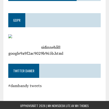
GDPR
google.com, pub-4487550053079833, DIRECT,
f08c47fec0942fa0
sidinnehåll
google9a9f2ac9029b965b.html
TWITTER DAMER
#dambandy tweets
UPPHOVSRÄTT 2026 | MH NEWSDESK LITE AV
MH THEMES