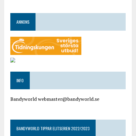
ANNONS
INFO
Bandyworld webmaster@bandyworld.se
google9a9f2ac9029b965b.html
BANDYWORLD TIPPAR ELITSERIEN 2022/2023