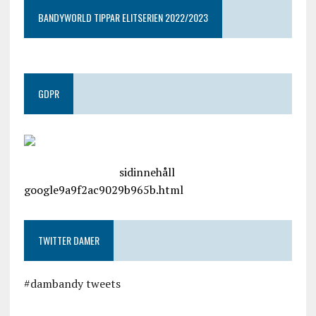
BANDYWORLD TIPPAR ELITSERIEN 2022/2023
GDPR
google.com, pub-4487550053079833, DIRECT,
f08c47fec0942fa0
sidinnehåll
google9a9f2ac9029b965b.html
TWITTER DAMER
#dambandy tweets