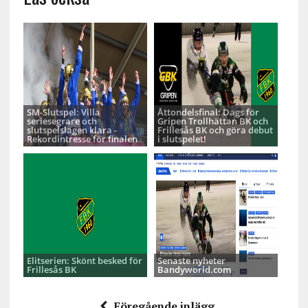
SM-Slutspel: Villa
Åttondelsfinal: Dags för
seriesegrare och
Gripen Trollhättan BK och
slutspelslagen klara -
Frillesås BK och göra debut
Rekordintresse för finalen
i slutspelet!
Elitserien: Skönt besked för
Senaste nyheter
Frillesås BK
Bandyworld.com
Föregående inlägg