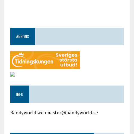
ANNONS
INFO
Bandyworld webmaster@bandyworld.se
google9a9f2ac9029b965b.html