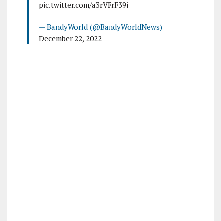
pic.twitter.com/a3rVFrF39i
— BandyWorld (@BandyWorldNews)
December 22, 2022