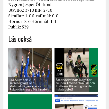
Nygren Jesper Öhrlund.
Utv, IFK: 3×10 BIF: 2×10
Straffar: 1-0 Straffmål: 0-0
Hörnor: 8-6 Hörnmål: 1-1
Publik: 539
Läs också
SM-Slutspel: Villa
Åttondelsfinal: Dags för
seriesegrare och
Gripen Trollhättan BK och
slutspelslagen klara -
Frillesås BK och göra debut
Rekordintresse för finalen
i slutspelet!