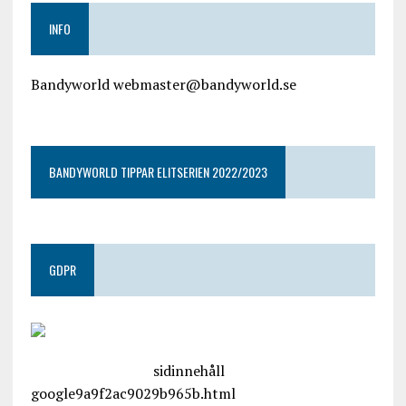
INFO
Bandyworld webmaster@bandyworld.se
google9a9f2ac9029b965b.html
BANDYWORLD TIPPAR ELITSERIEN 2022/2023
GDPR
google.com, pub-4487550053079833, DIRECT,
f08c47fec0942fa0
sidinnehåll
google9a9f2ac9029b965b.html