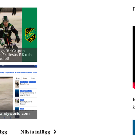
P
ags för Gripen
h Frillesås BK och
pelet!
k
 Bandyworld.com
ägg
Nästa inlägg