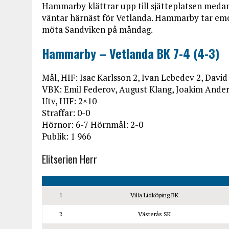
Hammarby klättrar upp till sjätteplatsen medan 
väntar härnäst för Vetlanda. Hammarby tar emot 
möta Sandviken på måndag.
Hammarby – Vetlanda BK 7-4 (4-3)
Mål, HIF: Isac Karlsson 2, Ivan Lebedev 2, David
VBK: Emil Federov, August Klang, Joakim Ande
Utv, HIF: 2×10
Straffar: 0-0
Hörnor: 6-7 Hörnmål: 2-0
Publik: 1 966
Elitserien Herr
1
Villa Lidköping BK
2
Västerås SK