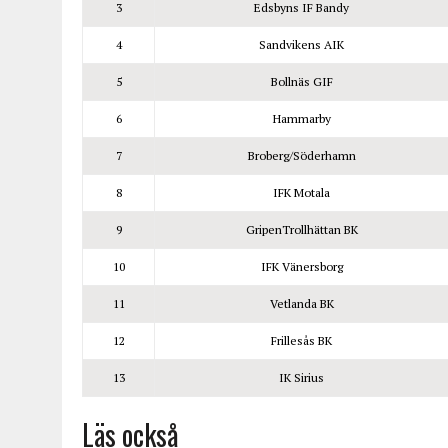
3
Edsbyns IF Bandy
4
Sandvikens AIK
5
Bollnäs GIF
6
Hammarby
7
Broberg/Söderhamn
8
IFK Motala
9
GripenTrollhättan BK
10
IFK Vänersborg
11
Vetlanda BK
12
Frillesås BK
13
IK Sirius
Läs också