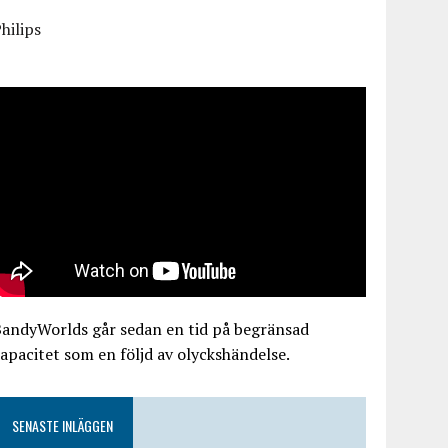
hilips
BandyWorlds går sedan en tid på begränsad
apacitet som en följd av olyckshändelse.
SENASTE INLÄGGEN