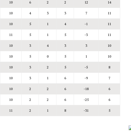
10
6
2
2
12
14
10
4
3
3
7
11
10
5
1
4
-1
11
11
5
1
5
-3
11
10
3
4
3
3
10
10
5
0
5
1
10
10
3
2
5
-5
8
10
3
1
6
-9
7
10
2
2
6
-18
6
10
2
2
6
-25
6
11
2
1
8
-31
5