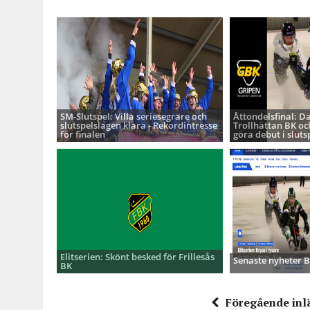
SM-Slutspel: Villa seriesegrare och
Åttondelsfinal: D
slutspelslagen klara - Rekordintresse
Trollhättan BK oc
för finalen
göra debut i sluts
Elitserien: Skönt besked för Frillesås
Senaste nyheter
BK
Föregående inl