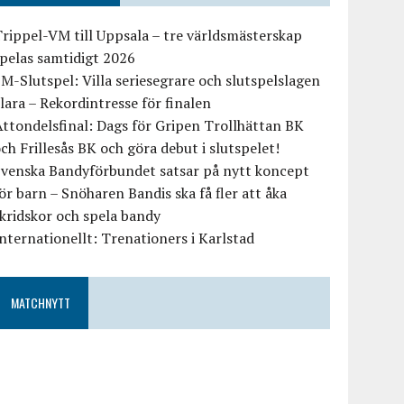
rippel-VM till Uppsala – tre världsmästerskap
pelas samtidigt 2026
M-Slutspel: Villa seriesegrare och slutspelslagen
lara – Rekordintresse för finalen
ttondelsfinal: Dags för Gripen Trollhättan BK
ch Frillesås BK och göra debut i slutspelet!
Svenska Bandyförbundet satsar på nytt koncept
ör barn – Snöharen Bandis ska få fler att åka
kridskor och spela bandy
nternationellt: Trenationers i Karlstad
MATCHNYTT