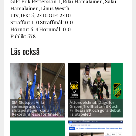
GIF: Erik Pettersson 1, Riku Hämäläinen, Saku
Hämäläinen, Linus Westh.
Utv, IFK: 5, 2×10 GIF: 2×10
Straffar: 1-0 Straffmål: 0-0
Hörnor: 6-4 Hörnmål: 0-0
Publik: 578
Läs också
SM-Slutspel: Villa
Åttondelsfinal: Dags för
seriesegrare och
Gripen Trollhättan BK och
slutspelslagen klara -
Frillesås BK och göra debut
Rekordintresse för finalen
i slutspelet!