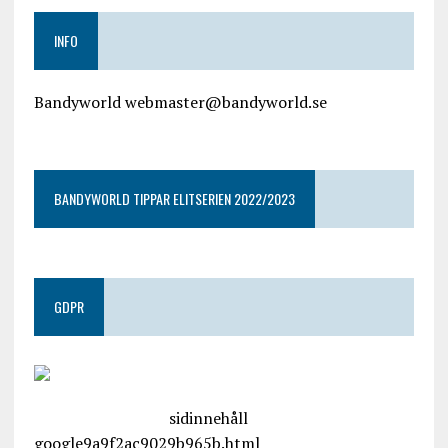
INFO
Bandyworld webmaster@bandyworld.se
google9a9f2ac9029b965b.html
BANDYWORLD TIPPAR ELITSERIEN 2022/2023
GDPR
google.com, pub-4487550053079833, DIRECT,
f08c47fec0942fa0
sidinnehåll
google9a9f2ac9029b965b.html