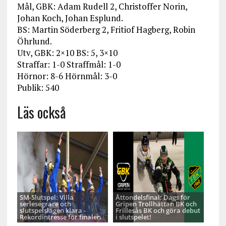
Mål, GBK: Adam Rudell 2, Christoffer Norin,
Johan Koch, Johan Esplund.
BS: Martin Söderberg 2, Fritiof Hagberg, Robin
Öhrlund.
Utv, GBK: 2×10 BS: 5, 3×10
Straffar: 1-0 Straffmål: 1-0
Hörnor: 8-6 Hörnmål: 3-0
Publik: 540
Läs också
SM-Slutspel: Villa
Åttondelsfinal: Dags för
seriesegrare och
Gripen Trollhättan BK och
slutspelslagen klara -
Frillesås BK och göra debut
Rekordintresse för finalen
i slutspelet!