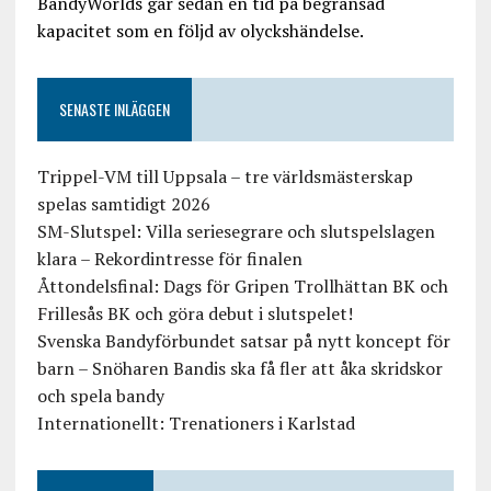
BandyWorlds går sedan en tid på begränsad
kapacitet som en följd av olyckshändelse.
SENASTE INLÄGGEN
Trippel-VM till Uppsala – tre världsmästerskap
spelas samtidigt 2026
SM-Slutspel: Villa seriesegrare och slutspelslagen
klara – Rekordintresse för finalen
Åttondelsfinal: Dags för Gripen Trollhättan BK och
Frillesås BK och göra debut i slutspelet!
Svenska Bandyförbundet satsar på nytt koncept för
barn – Snöharen Bandis ska få fler att åka skridskor
och spela bandy
Internationellt: Trenationers i Karlstad