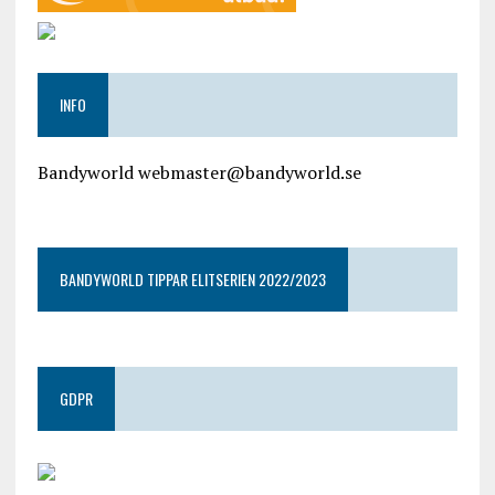
INFO
Bandyworld webmaster@bandyworld.se
google9a9f2ac9029b965b.html
BANDYWORLD TIPPAR ELITSERIEN 2022/2023
GDPR
google.com, pub-4487550053079833, DIRECT,