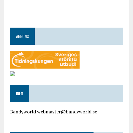
ANNONS
INFO
Bandyworld webmaster@bandyworld.se
google9a9f2ac9029b965b.html