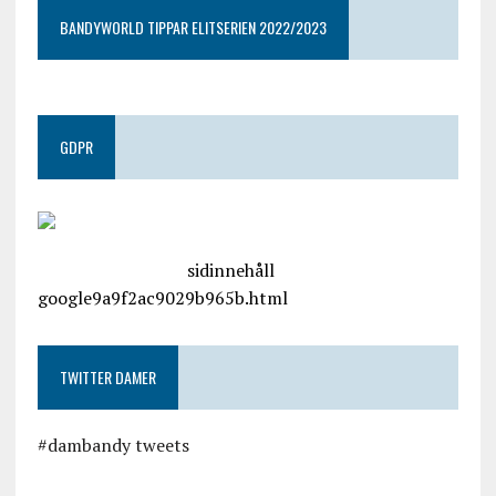
BANDYWORLD TIPPAR ELITSERIEN 2022/2023
GDPR
google.com, pub-4487550053079833, DIRECT,
f08c47fec0942fa0
sidinnehåll
google9a9f2ac9029b965b.html
TWITTER DAMER
#dambandy tweets