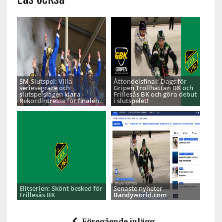
SM-Slutspel: Villa
Åttondelsfinal: Dags för
seriesegrare och
Gripen Trollhättan BK och
slutspelslagen klara -
Frillesås BK och göra debut
Rekordintresse för finalen
i slutspelet!
Elitserien: Skönt besked för
Senaste nyheter
Frillesås BK
Bandyworld.com
Föregående inlägg