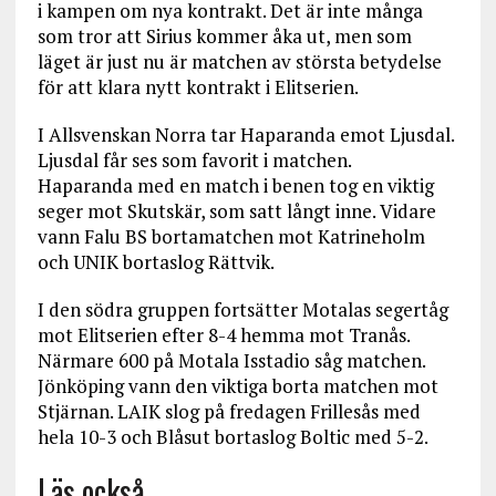
i kampen om nya kontrakt. Det är inte många
som tror att Sirius kommer åka ut, men som
läget är just nu är matchen av största betydelse
för att klara nytt kontrakt i Elitserien.
I Allsvenskan Norra tar Haparanda emot Ljusdal.
Ljusdal får ses som favorit i matchen.
Haparanda med en match i benen tog en viktig
seger mot Skutskär, som satt långt inne. Vidare
vann Falu BS bortamatchen mot Katrineholm
och UNIK bortaslog Rättvik.
I den södra gruppen fortsätter Motalas segertåg
mot Elitserien efter 8-4 hemma mot Tranås.
Närmare 600 på Motala Isstadio såg matchen.
Jönköping vann den viktiga borta matchen mot
Stjärnan. LAIK slog på fredagen Frillesås med
hela 10-3 och Blåsut bortaslog Boltic med 5-2.
Läs också