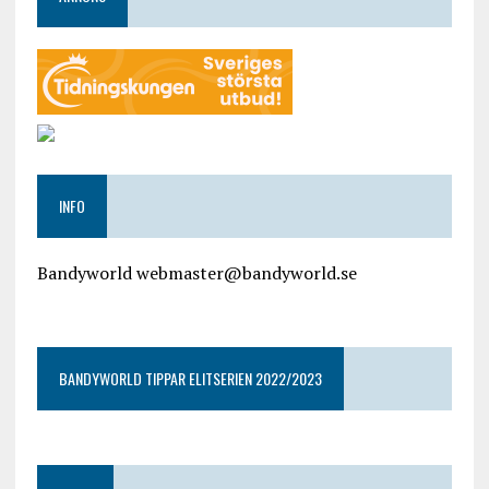
INFO
Bandyworld webmaster@bandyworld.se
google9a9f2ac9029b965b.html
BANDYWORLD TIPPAR ELITSERIEN 2022/2023