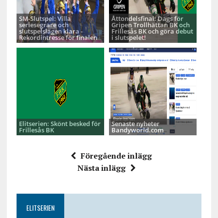
SM-Slutspel: Villa
Åttondelsfinal: Dags för
seriesegrare och
Gripen Trollhättan BK och
slutspelslagen klara -
Frillesås BK och göra debut
Rekordintresse för finalen
i slutspelet!
Elitserien: Skönt besked för
Senaste nyheter
Frillesås BK
Bandyworld.com
Föregående inlägg
Nästa inlägg
ELITSERIEN