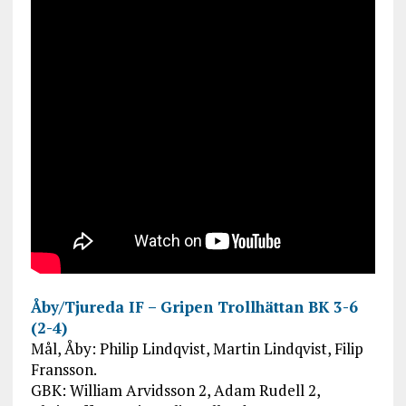
Åby/Tjureda IF – Gripen Trollhättan BK 3-6
(2-4)
Mål, Åby: Philip Lindqvist, Martin Lindqvist, Filip
Fransson.
GBK: William Arvidsson 2, Adam Rudell 2,