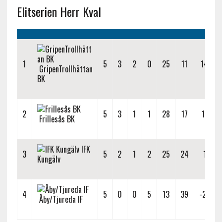
Elitserien Herr Kval
1
5
3
2
0
25
11
14
GripenTrollhättan
BK
2
5
3
1
1
28
17
11
Frillesås BK
IFK
3
5
2
1
2
25
24
1
Kungälv
4
5
0
0
5
13
39
-26
Åby/Tjureda IF