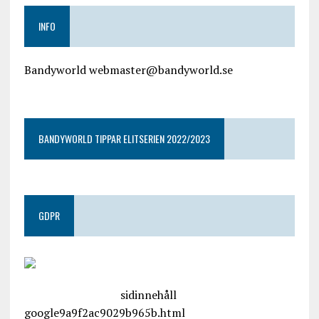
INFO
Bandyworld webmaster@bandyworld.se
google9a9f2ac9029b965b.html
BANDYWORLD TIPPAR ELITSERIEN 2022/2023
GDPR
google.com, pub-4487550053079833, DIRECT,
f08c47fec0942fa0
sidinnehåll
google9a9f2ac9029b965b.html