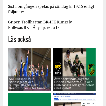
Sista omgången spelas på söndag kl 19:15 enligt
följande:
Gripen Trollhättan BK-IFK Kungälv
Frillesås BK – Åby Tjureda IF
Läs också
SM-Slutspel: Villa
Åttondelsfinal: Dags för
seriesegrare och
Gripen Trollhättan BK och
slutspelslagen klara -
Frillesås BK och göra debut
Rekordintresse för finalen
i slutspelet!