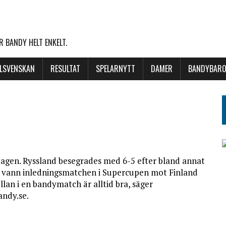
 BANDY HELT ENKELT.
LLSVENSKAN
RESULTAT
SPELARNYTT
DAMER
BANDYBARO
dagen. Ryssland besegrades med 6-5 efter bland annat
ige vann inledningsmatchen i Supercupen mot Finland
llan i en bandymatch är alltid bra, säger
andy.se.