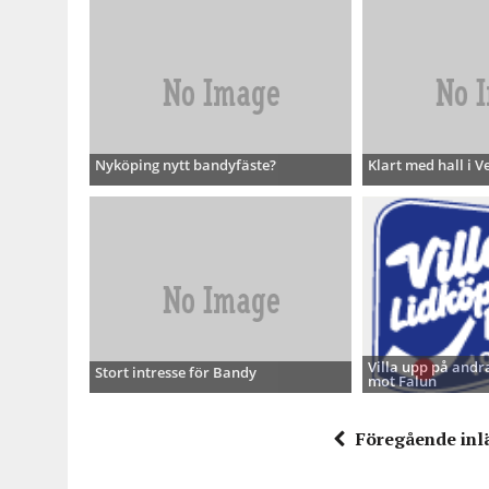
Nyköping nytt bandyfäste?
Klart med hall i V
Villa upp på andra
Stort intresse för Bandy
mot Falun
Föregående inl