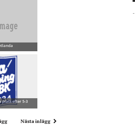
-
etlanda
 plats efter 5-3
ägg
Nästa inlägg