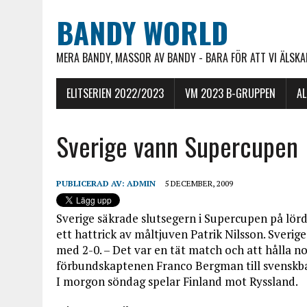
BANDY WORLD
MERA BANDY, MASSOR AV BANDY - BARA FÖR ATT VI ÄLSKAR
ELITSERIEN 2022/2023
VM 2023 B-GRUPPEN
A
Sverige vann Supercupen
PUBLICERAD AV:
ADMIN
5 DECEMBER, 2009
Sverige säkrade slutsegern i Supercupen på lör
ett hattrick av måltjuven Patrik Nilsson. Sver
med 2-0. – Det var en tät match och att hålla no
förbundskaptenen Franco Bergman till svenskb
I morgon söndag spelar Finland mot Ryssland.