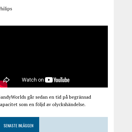
hilips
BandyWorlds går sedan en tid på begränsad
apacitet som en följd av olyckshändelse.
SENASTE INLÄGGEN