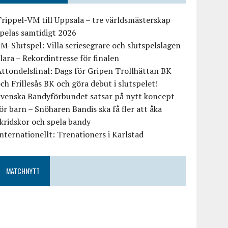
rippel-VM till Uppsala – tre världsmästerskap
pelas samtidigt 2026
M-Slutspel: Villa seriesegrare och slutspelslagen
lara – Rekordintresse för finalen
ttondelsfinal: Dags för Gripen Trollhättan BK
ch Frillesås BK och göra debut i slutspelet!
Svenska Bandyförbundet satsar på nytt koncept
ör barn – Snöharen Bandis ska få fler att åka
kridskor och spela bandy
nternationellt: Trenationers i Karlstad
MATCHNYTT