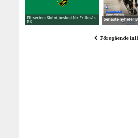
Elitserien: Skönt besked för Frillesås
Senaste nyheter
BK
Föregående inl