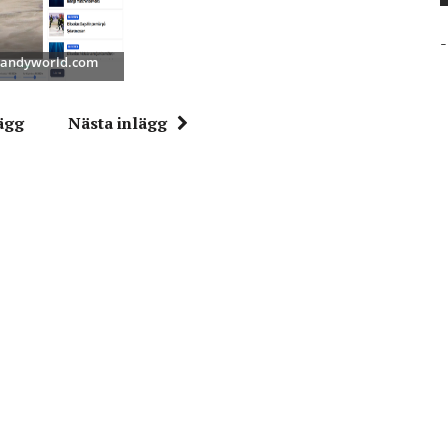
-
 Bandyworld.com
ägg
Nästa inlägg