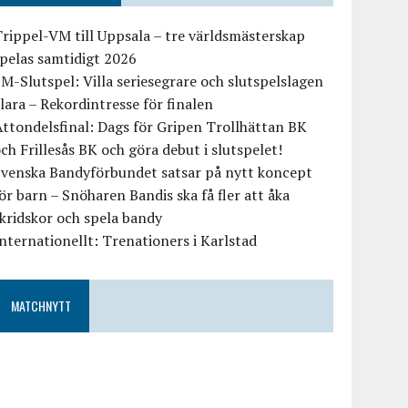
rippel-VM till Uppsala – tre världsmästerskap
pelas samtidigt 2026
M-Slutspel: Villa seriesegrare och slutspelslagen
lara – Rekordintresse för finalen
ttondelsfinal: Dags för Gripen Trollhättan BK
ch Frillesås BK och göra debut i slutspelet!
Svenska Bandyförbundet satsar på nytt koncept
ör barn – Snöharen Bandis ska få fler att åka
kridskor och spela bandy
nternationellt: Trenationers i Karlstad
MATCHNYTT