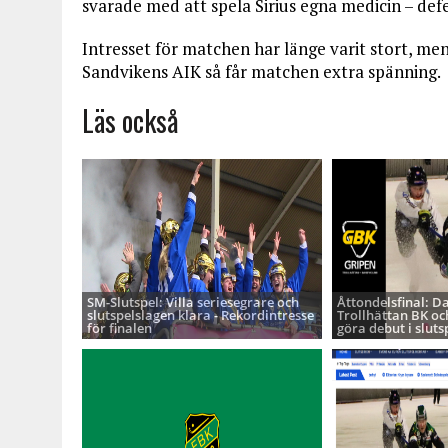
svarade med att spela Sirius egna medicin – defe
Intresset för matchen har länge varit stort, m
Sandvikens AIK så får matchen extra spänning.
Läs också
SM-Slutspel: Villa seriesegrare och
Åttondelsfinal: D
slutspelslagen klara - Rekordintresse
Trollhättan BK oc
för finalen
göra debut i sluts