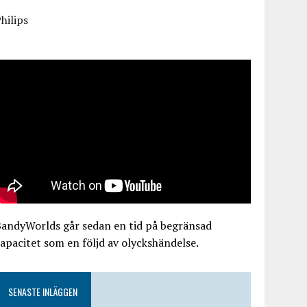
hilips
BandyWorlds går sedan en tid på begränsad
apacitet som en följd av olyckshändelse.
SENASTE INLÄGGEN