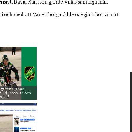
nsivt. David Karlsson gjorde Villas samtliga mål.
en i och med att Vänersborg nådde oavgjort borta mot
ags för Gripen
h Frillesås BK och
pelet!