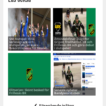
SM-Slutspel: Villa
Åttondelsfinal: Dags för
seriesegrare och
Gripen Trollhättan BK och
slutspelslagen klara -
Frillesås BK och göra debut
Rekordintresse för finalen
i slutspelet!
Elitserien: Skönt besked för
Senaste nyheter
Frillesås BK
Bandyworld.com
Föregående inlägg