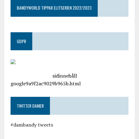
BANDYWORLD TIPPAR ELITSERIEN 2022/2023
GDPR
google.com, pub-4487550053079833, DIRECT,
f08c47fec0942fa0
sidinnehåll
google9a9f2ac9029b965b.html
TWITTER DAMER
#dambandy tweets