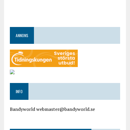
ANNONS
INFO
Bandyworld webmaster@bandyworld.se
google9a9f2ac9029b965b.html