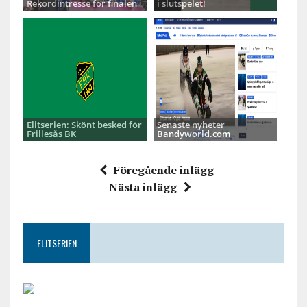
Rekordintresse för finalen
i slutspelet!
Elitserien: Skönt besked för
Senaste nyheter
Frillesås BK
Bandyworld.com
Föregående inlägg
Nästa inlägg
ELITSERIEN