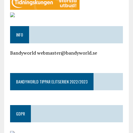
INFO
Bandyworld webmaster@bandyworld.se
google9a9f2ac9029b965b.html
BANDYWORLD TIPPAR ELITSERIEN 2022/2023
GDPR