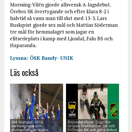
Morssing-Vilén gjorde allsvensk A-lagsdebut.
Örebro SK övertygande och efter klara 8-2 i
halvtid så vann man till slut med 13-3. Lars
Buskqvist gjorde sex mål och Mattias Söderman
tre mål för hemmalaget som jagar en
elitserieplats i kamp med Ljusdal, Falu BS och
Haparanda.
Lyssna: ÖSK Bandy- UNIK
Läs också
SM-Slutspel: Villa
Åttondelsfinal: Dags för
seriesegrare och
Gripen Trollhättan BK och
slutspelslagen klara -
Frillesås BK och göra debut