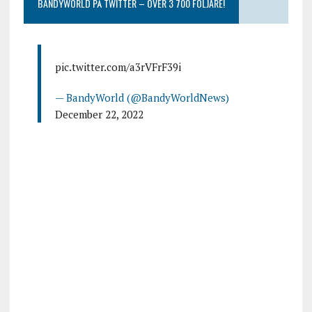
BANDYWORLD PÅ TWITTER – ÖVER 3 700 FÖLJARE!
pic.twitter.com/a3rVFrF39i
— BandyWorld (@BandyWorldNews)
December 22, 2022