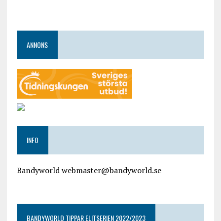
ANNONS
INFO
Bandyworld webmaster@bandyworld.se
google9a9f2ac9029b965b.html
BANDYWORLD TIPPAR ELITSERIEN 2022/2023