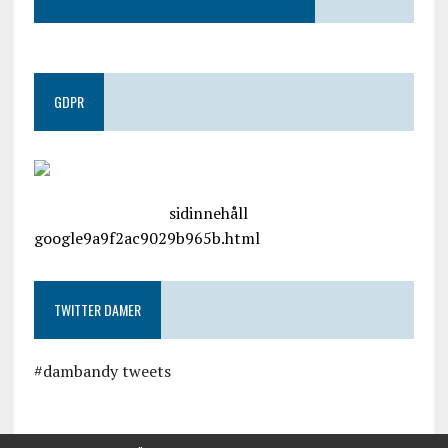
GDPR
google.com, pub-4487550053079833, DIRECT,
f08c47fec0942fa0
sidinnehåll
google9a9f2ac9029b965b.html
TWITTER DAMER
#dambandy tweets