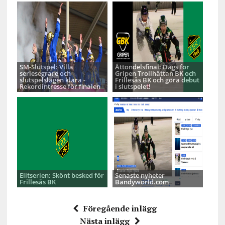
SM-Slutspel: Villa
Åttondelsfinal: Dags för
seriesegrare och
Gripen Trollhättan BK och
slutspelslagen klara -
Frillesås BK och göra debut
Rekordintresse för finalen
i slutspelet!
Elitserien: Skönt besked för
Senaste nyheter
Frillesås BK
Bandyworld.com
Föregående inlägg
Nästa inlägg