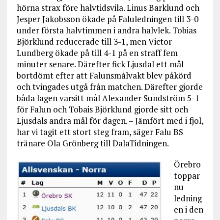
hörna strax före halvtidsvila. Linus Barklund och
Jesper Jakobsson ökade på Faluledningen till 3-0
under första halvtimmen i andra halvlek. Tobias
Björklund reducerade till 3-1, men Victor
Lundberg ökade på till 4-1 på en straff fem
minuter senare. Därefter fick Ljusdal ett mål
bortdömt efter att Falunsmålvakt blev påkörd
och tvingades utgå från matchen. Därefter gjorde
båda lagen varsitt mål Alexander Sundström 5-1
för Falun och Tobais Björklund gjorde sitt och
Ljusdals andra mål för dagen. – Jämfört med i fjol,
har vi tagit ett stort steg fram, säger Falu BS
tränare Ola Grönberg till DalaTidningen.
Örebro
toppar
nu
ledning
en i den