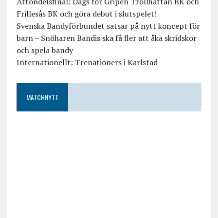
Åttondelsfinal: Dags för Gripen Trollhättan BK och
Frillesås BK och göra debut i slutspelet!
Svenska Bandyförbundet satsar på nytt koncept för
barn – Snöharen Bandis ska få fler att åka skridskor
och spela bandy
Internationellt: Trenationers i Karlstad
MATCHNYTT