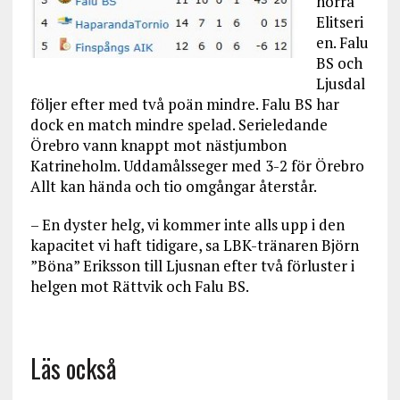
norra
Elitseri
en. Falu
BS och
Ljusdal
följer efter med två poän mindre. Falu BS har
dock en match mindre spelad. Serieledande
Örebro vann knappt mot nästjumbon
Katrineholm. Uddamålsseger med 3-2 för Örebro
Allt kan hända och tio omgångar återstår.
– En dyster helg, vi kommer inte alls upp i den
kapacitet vi haft tidigare, sa LBK-tränaren Björn
”Böna” Eriksson till Ljusnan efter två förluster i
helgen mot Rättvik och Falu BS.
Läs också