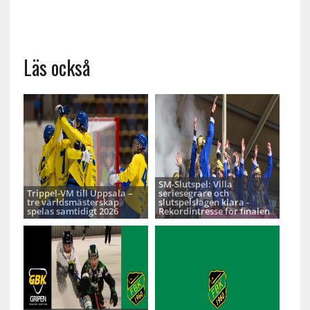
Läs också
SM-Slutspel: Villa
Trippel-VM till Uppsala –
seriesegrare och
tre världsmästerskap
slutspelslagen klara -
spelas samtidigt 2026
Rekordintresse för finalen