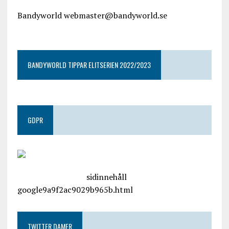
Bandyworld webmaster@bandyworld.se
google9a9f2ac9029b965b.html
BANDYWORLD TIPPAR ELITSERIEN 2022/2023
GDPR
google.com, pub-4487550053079833, DIRECT,
f08c47fec0942fa0
sidinnehåll
google9a9f2ac9029b965b.html
TWITTER DAMER