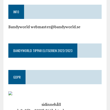
INFO
Bandyworld webmaster@bandyworld.se
google9a9f2ac9029b965b.html
BANDYWORLD TIPPAR ELITSERIEN 2022/2023
GDPR
google.com, pub-4487550053079833, DIRECT,
f08c47fec0942fa0
sidinnehåll