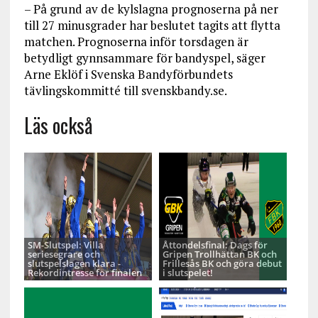
– På grund av de kylslagna prognoserna på ner
till 27 minusgrader har beslutet tagits att flytta
matchen. Prognoserna inför torsdagen är
betydligt gynnsammare för bandyspel, säger
Arne Eklöf i Svenska Bandyförbundets
tävlingskommitté till svenskbandy.se.
Läs också
SM-Slutspel: Villa
Åttondelsfinal: Dags för
seriesegrare och
Gripen Trollhättan BK och
slutspelslagen klara -
Frillesås BK och göra debut
Rekordintresse för finalen
i slutspelet!