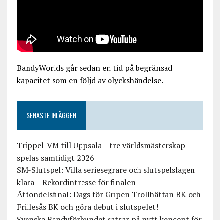
BandyWorlds går sedan en tid på begränsad
kapacitet som en följd av olyckshändelse.
SENASTE INLÄGGEN
Trippel-VM till Uppsala – tre världsmästerskap
spelas samtidigt 2026
SM-Slutspel: Villa seriesegrare och slutspelslagen
klara – Rekordintresse för finalen
Åttondelsfinal: Dags för Gripen Trollhättan BK och
Frillesås BK och göra debut i slutspelet!
Svenska Bandyförbundet satsar på nytt koncept för