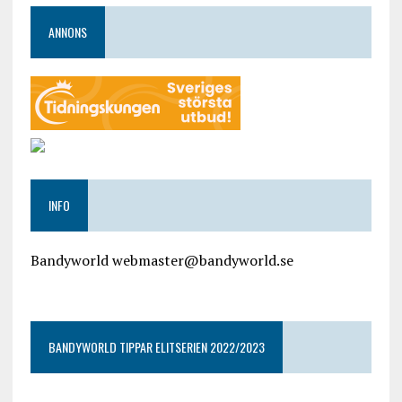
ANNONS
INFO
Bandyworld webmaster@bandyworld.se
google9a9f2ac9029b965b.html
BANDYWORLD TIPPAR ELITSERIEN 2022/2023