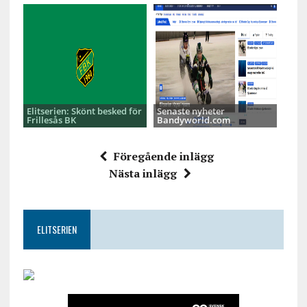
Elitserien: Skönt besked för
Senaste nyheter
Frillesås BK
Bandyworld.com
Föregående inlägg
Nästa inlägg
ELITSERIEN