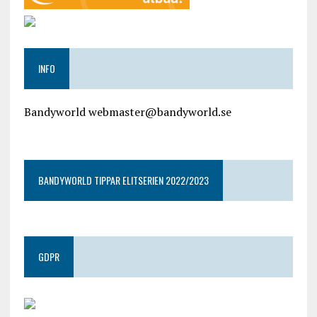
INFO
Bandyworld webmaster@bandyworld.se
google9a9f2ac9029b965b.html
BANDYWORLD TIPPAR ELITSERIEN 2022/2023
GDPR