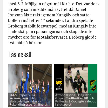
med 3-2. Möjligen något mål för lite. Det var dock
Broberg som inledde målskyttet då Daniel
Jonsson åkte rakt igenom Kungälv och satte
bollen i mål efter 17 sekunder. I andra spelade
Broberg stabilt försvarspel, medan Kungälv inte
hade skärpan i passningarna och skapade inte
mycket oro för Motalaförsvaret. Broberg gjorde
två mål på hörnor.
Läs också
SM-Slutspel: Villa
Åttondelsfinal: Dags för
seriesegrare och
Gripen Trollhättan BK och
slutspelslagen klara -
Frillesås BK och göra debut
Rekordintresse för finalen
i slutspelet!