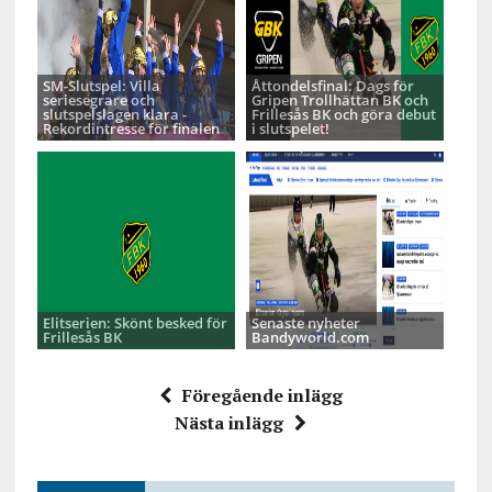
SM-Slutspel: Villa
Åttondelsfinal: Dags för
seriesegrare och
Gripen Trollhättan BK och
slutspelslagen klara -
Frillesås BK och göra debut
Rekordintresse för finalen
i slutspelet!
Elitserien: Skönt besked för
Senaste nyheter
Frillesås BK
Bandyworld.com
Föregående inlägg
Nästa inlägg