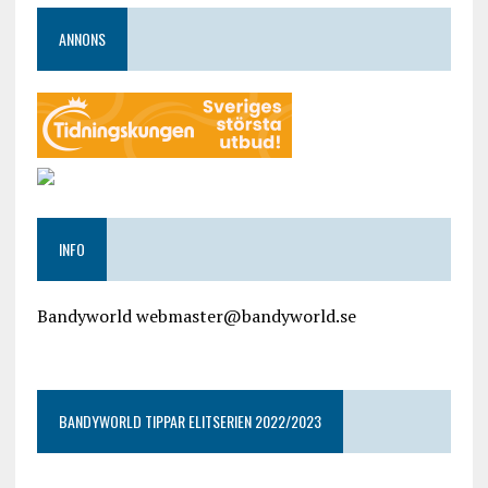
ANNONS
INFO
Bandyworld webmaster@bandyworld.se
google9a9f2ac9029b965b.html
BANDYWORLD TIPPAR ELITSERIEN 2022/2023