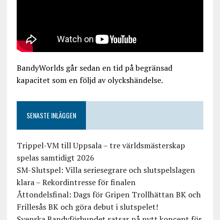
BandyWorlds går sedan en tid på begränsad
kapacitet som en följd av olyckshändelse.
SENASTE INLÄGGEN
Trippel-VM till Uppsala – tre världsmästerskap
spelas samtidigt 2026
SM-Slutspel: Villa seriesegrare och slutspelslagen
klara – Rekordintresse för finalen
Åttondelsfinal: Dags för Gripen Trollhättan BK och
Frillesås BK och göra debut i slutspelet!
Svenska Bandyförbundet satsar på nytt koncept för